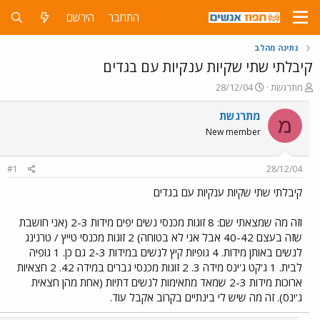
התחבר
הירשם
נתינה מהלב
קיבלתי שתי שקיות ענקיות עם בגדים
פ
פ
מתרגשת
28/12/04
ו
ו
ת
ר
מתרגשת
מ
ח
ס
New member
ה
ם
נ
ב
ו
ת
#1
28/12/04
ש
א
א
ר
קיבלתי שתי שקיות ענקיות עם בגדים
י
ך
וזה מה שמצאתי שם: 8 זוגות מכנסי נשים יפים מידות 2-3 (אני חושבת
שזה בעצם 40-42 אבל אני לא בטוחה) 2 זוגות מכנסי טייץ / טרנינג
לנשים באותן מידות. 4 גופיות קיץ לנשים במידות 2-3 גם כן. 1 גופיה
לבית. 1 ג'קט ג'ינס מידה 3. 2 זוגות מכנסי גברים במידה 42. 2 חצאיות
ארוכות מידות 2-3 שמאד מתאימות לנשים דתיות (אחת מהן חצאית
ג'ינס). זה מה שיש לי בינתיים בקרוב אקבל עוד.