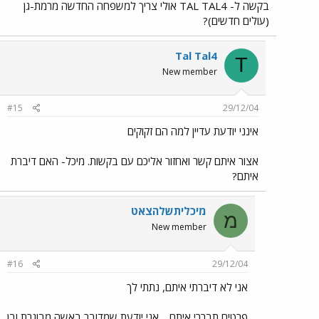
בקשה ל- TAL TAL4 אולי צריך למשפחה החדשה מרמת-גן
(עולים חדשים)?
Tal Tal4
T
New member
#15
29/12/04
אינני יודעת עדיין למה הם זקוקים
אצור איתם קשר ואחזור אליכם עם בקשות. מיכל- האם דיברת
איתם?
מיכליתשלהצאט
מ
New member
#16
29/12/04
אני לא דיברתי איתם, נתתי לך
פרטים תבררי איתם
. אני יודעת שמדובר באשה מבוגרת ובן