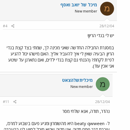
מיכל של יואב ואסף
מ
New member
#4
28/12/04
יש לי בגדי הריון!
במסגרת החבילה החדשה שאני מכינה לך, שמתי בצד קצת בגדי
הריון. הבעיה שאין לי איך להעביר אליך. האם מישהו יכול להגיע
לפ"ת לקחת? (הכנתי גם קצת בגדי ילדים, ואם נתארגן על שינוע
אני אכין עוד).
מיכליתשלהצאט
מ
New member
#11
28/12/04
נהדר, תודה, אנא שלחי מסר
ל- beaty qwween היא מהשומרון ומגיע פעם בשבוע למרכז,
עוברת דרך פתח תקוה. אני מקוה שהיא תוכל לסייע לנו בהעברה.