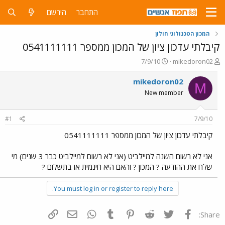
התחבר
הירשם
המכון הטכנולוגי חולון
קיבלתי עדכון ציון של המכון ממספר 0541111111
פ
פ
7/9/10
mikedoron02
ו
ו
ת
ר
mikedoron02
M
ח
ס
New member
ה
ם
נ
ב
ו
ת
#1
7/9/10
ש
א
א
ר
קיבלתי עדכון ציון של המכון ממספר 0541111111
י
ך
אני לא רשום השנה למיילביט (אני לא רשום למיילביט כבר 3 שנים) מי
שלח את ההודעה ? המכון ? והאם היא חינמית או בתשלום ?
You must log in or register to reply here.
פייסבוק
Twitter
Reddit
Pinterest
Tumblr
WhatsApp
דואר אלקטרוני
הוסף קישור
Share: