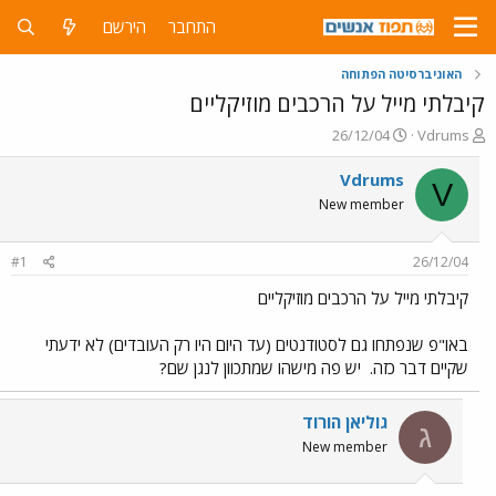
התחבר
הירשם
האוניברסיטה הפתוחה
קיבלתי מייל על הרכבים מוזיקליים
פ
פ
26/12/04
Vdrums
ו
ו
ת
ר
Vdrums
V
ח
ס
New member
ה
ם
נ
ב
ו
ת
#1
26/12/04
ש
א
א
ר
קיבלתי מייל על הרכבים מוזיקליים
י
ך
באו"פ שנפתחו גם לסטודנטים (עד היום היו רק העובדים) לא ידעתי
שקיים דבר כזה.
יש פה מישהו שמתכוון לנגן שם?
גוליאן הורוד
ג
New member