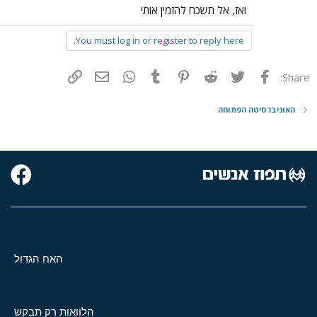
ואז, אל תשכח להזמין אותי
You must log in or register to reply here.
פייסבוק
Twitter
Reddit
Pinterest
Tumblr
WhatsApp
דואר אלקטרוני
הוסף קישור
Share:
האוניברסיטה הפתוחה
האח הגדול
הלוואות רק תבקש