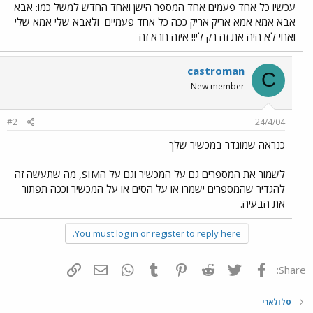
עכשיו כל אחד פעמים אחד המספר הישן ואחד החדש למשל כמו: אבא
אבא אמא אמא אריק אריק ככה כל אחד פעמיים
ולאבא שלי אמא שלי
ואחי לא היה את זה רק לי!! איזה חרא זה
castroman
C
New member
#2
24/4/04
כנראה שמוגדר במכשיר שלך
לשמור את המספרים גם על המכשיר וגם על הSIM, מה שתעשה זה
להגדיר שהמספרים ישמרו או על הסים או על המכשיר וככה תפתור
את הבעיה.
You must log in or register to reply here.
פייסבוק
Twitter
Reddit
Pinterest
Tumblr
WhatsApp
דואר אלקטרוני
הוסף קישור
Share:
סלולארי