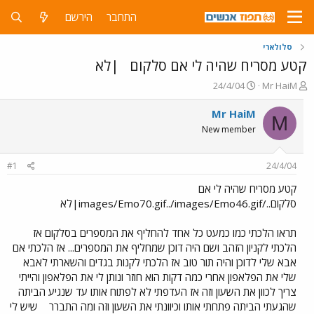
התחבר
הירשם
סלולארי
קטע מסריח שהיה לי אם סלקום
|לא
פ
פ
24/4/04
Mr HaiM
ו
ו
ת
ר
Mr HaiM
M
ח
ס
New member
ה
ם
נ
ב
ו
ת
#1
24/4/04
ש
א
א
ר
קטע מסריח שהיה לי אם
י
סלקום../images/Emo70.gif../images/Emo46.gif|לא
ך
תראו הלכתי כמו כמעט כל אחד להחליף את המספרים בסלקום אז
הלכתי לקניון הזהב ושם היה דוכן שמחליף את המספרים... אז הלכתי אם
אבא שלי לדוכן והיה תור טוב אז הלכתי לקנות בגדים והשארתי לאבא
שלי את הפלאפון אחרי כמה דקות הוא חוזר ונותן לי את הפלאפון והייתי
צריך לכוון את השעון וזה אז העדפתי לא לפתוח אותו עד שנגיע הביתה
שהגעתי הביתה פתחתי אותו וכיוונתי את השעון וזה ומה התברר
שיש לי