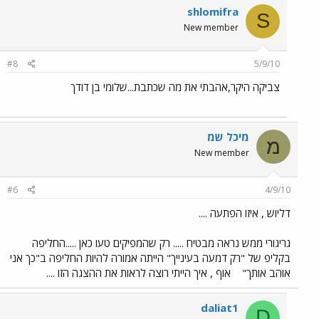
shlomifra
S
New member
#8
5/9/10
צביקה היקר,אהבתי את מה שכתבת...שלומי בן דודך
מיכל שמ
מ
New member
#6
4/9/10
דליוש , איזו הפתעה ....
גריגורי ממש נראה מבטיח ..... רק שהמפיקים טעו כאן .....החליפה
בקליפ של "רק דמעה בעינייך" הייתה אמורה להיות החליפה ב"כך אני
אוהב אותך"
אוף , איך הייתי רוצה לראות את ההצגה הזו ....
daliat1
D