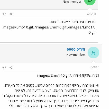
New member
#7
4/9/10
גם אני רוצה מאוד לצפות במחזה
../images/Emo10.gif../images/Emo10.gif../images/Emo1
0.gif
איריס 6000
א
New member
#9
6/9/10
דליה שיחקת אותה ../images/Emo140.gif
וואי וואי כמה שהייתי רוצה להיות בפריס עכשיו.. לספוג את כל האוירה..
את מייק.. לגבי התלבושת והפאה.. תשמעו לדעתי זה.. לא יפה
שאכתוב אפילו
כשאני שומעת את סמרטיים.. שיר שכל כישוריו הקוליים
של מייק באים לידי ביטוי בו.. צריך הרבה אומץ לנסות לשיר אותו כי
הביצוע של מייק לדעתי בשמיים..
כך או כך.. פאה.. תלבושת.. כולי