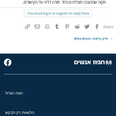
תקוה שההצגה תצליח ובגדול
תודה דליה על הקישורים..
You must log in or register to reply here.
פייסבוק
Twitter
Reddit
Pinterest
Tumblr
WhatsApp
דואר אלקטרוני
הוסף קישור
Share:
מייק בראנט- Mike Brant
האח הגדול
הלוואות רק תבקש