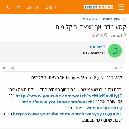
התחבר
הירשם
מייק בראנט- Mike Brant
קטע מוזר
אך מצאתי 3 קליפים
פ
פ
3/9/10
daliat1
ו
ו
ת
ר
daliat1
D
ח
ס
New member
ה
ם
נ
ב
ו
ת
#1
3/9/10
ש
א
א
ר
קטע מוזר ../images/Emo12.gif אך מצאתי 3 קליפים
י
ך
בהם גרגורי בנשנאפי שר שירים מתוך המחזה החדש: "לס מואה טמה"
http://www.youtube.com/watch?v=MJd9bvlUyJE
"כך
אני אוהב אותך"
http://www.youtube.com/watch?
v=3Se73gk3PHQ
"סאמרטיים"
http://www.youtube.com/watch?v=Sy5yXGgHubE
תהנו,
שבת שלום לכולםםםםם