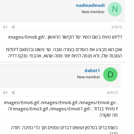
nadinadinadi
N
New member
#2
3/9/10
דליוש טעית בשם השיר של הקישור הראשון ../images/Emo8.gif
ואכן הוא מבצע את השירים בצורה טובה. שר פשוט ובהתאם ליכולות
הטובות שלו, ולא מנסה להיות יותר ממה שהוא, אהבתי. טנקס דליה
daliat1
D
New member
#3
4/9/10
../images/Emo6.gif../images/Emo6.gif../images/Emo6.gi
f טעיתי בגדול ../images/Emo3.gif../images/Emo67.gif זה
מה שקורה
כשמדברים בטלפון ועושים דברים נוספים תוך כדי כתיבה
תודה
נדבי