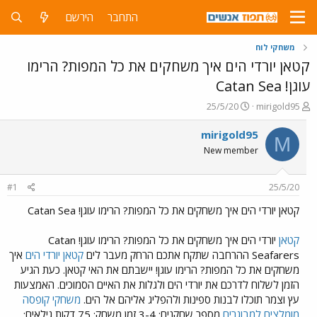
התחבר
הירשם
משחקי לוח
קטאן יורדי הים איך משחקים את כל המפות? הרימו
עוגן! Catan Sea
פ
פ
25/5/20
mirigold95
ו
ו
ת
ר
mirigold95
M
ח
ס
New member
ה
ם
נ
ב
ו
ת
#1
25/5/20
ש
א
א
ר
קטאן יורדי הים איך משחקים את כל המפות? הרימו עוגן! Catan Sea
י
ך
קטאן
יורדי הים איך משחקים את כל המפות? הרימו עוגן! Catan
Seafarers ההרחבה שתקח אתכם הרחק מעבר לים
קטאן יורדי הים
איך
משחקים את כל המפות? הרימו עוגן! יישבתם את האי קטאן. כעת הגיע
הזמן לשלוח לדרכם את יורדי הים ולגלות את האיים הסמוכים. האמצעות
עץ וצמר תוכלו לבנות ספינות ולהפליג אליהם אל הים.
משחקי קופסה
מומלצים למבוגרים
מספר שחקנים: 3-4 זמן משחק: 75 דקות גילאים: