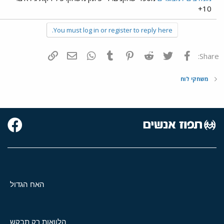
10+
You must log in or register to reply here.
פייסבוק
Twitter
Reddit
Pinterest
Tumblr
WhatsApp
דואר אלקטרוני
הוסף קישור
Share:
משחקי לוח
האח הגדול
הלוואות רק תבקש