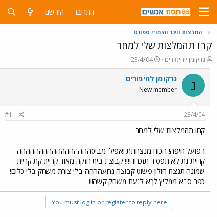
התחבר
הירשם
המלצות ווינר והימורי ספורט
קחו תהמלצות שלי למחר
פ
פ
נרקומן להימורים
23/4/04
ו
ו
ת
ר
נרקומן להימורים
נ
ח
ס
New member
ה
ם
נ
ב
ו
ת
#1
23/4/04
ש
א
א
ר
קחו תהמלצות שלי למחר
י
ך
הפועל חיפה! הכוח מנצחתת ואפילו מביסההההההההההההההההה
קריית גת לא תפסיד תזכרוו !!!! קבוצת בית חזקה מאוד קריית קת קריית
שמונה תנצח חולון פשוט קבוצה גרועהההה בלי צורת משחק בלי כלום!
כפר סבא ממליץ לךא לגעת משחק קשה!!!
You must log in or register to reply here.