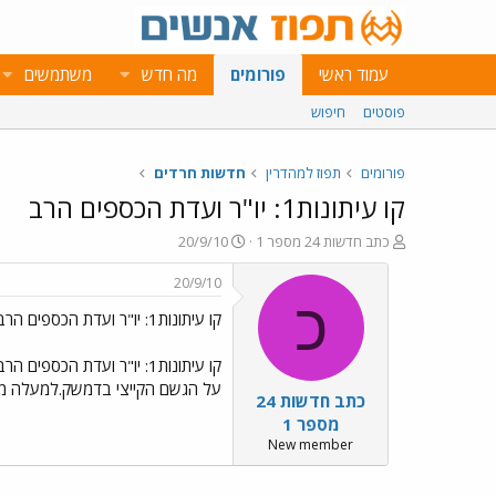
עמוד ראשי
פורומים
מה חדש
משתמשים
פוסטים
חיפוש
פורומים
תפוז למהדרין
חדשות חרדים
קו עיתונות1: יו"ר ועדת הכספים הרב
פ
פ
כתב חדשות 24 מספר 1
20/9/10
ו
ו
ת
ר
20/9/10
ח
ס
כ
קו עיתונות1: יו"ר ועדת הכספים הרב
ה
ם
נ
ב
ו
ת
קו עיתונות1: יו"ר ועדת 
ש
א
על הגשם הקייצי בדמשק.למעלה מ20שנה אחרי שנכנס לעולם העשייה חוזר ר מנחם כרמל לימים בהם דגל התורה לא הייתה רק תנועה פוליטית
כתב חדשות 24
א
ר
י
מספר 1
ך
New member