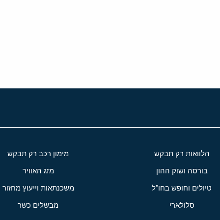
י
שור
הלוואות רק תבקש
מימון רכב רק תבקש
בורסה ושוק ההון
מזג האוויר
טיולים וחופש בחו"ל
משכנתאות וייעוץ מחזור
סלולארי
מבשלים כשר