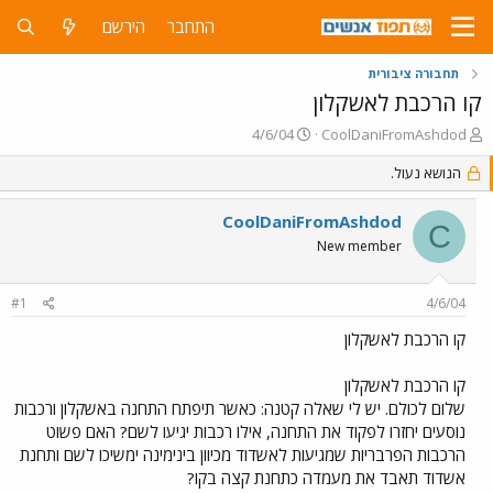
התחבר
הירשם
תחבורה ציבורית
קו הרכבת לאשקלון
פ
פ
4/6/04
CoolDaniFromAshdod
ו
ו
ת
הנושא נעול.
ר
ח
ס
ה
ם
CoolDaniFromAshdod
C
נ
ב
New member
ו
ת
ש
א
א
ר
#1
4/6/04
י
ך
קו הרכבת לאשקלון
קו הרכבת לאשקלון
שלום לכולם. יש לי שאלה קטנה: כאשר תיפתח התחנה באשקלון ורכבות
נוסעים יחזרו לפקוד את התחנה, אילו רכבות יגיעו לשם? האם פשוט
הרכבות הפרבריות שמגיעות לאשדוד מכיוון בינימינה ימשיכו לשם ותחנת
אשדוד תאבד את מעמדה כתחנת קצה בקו?