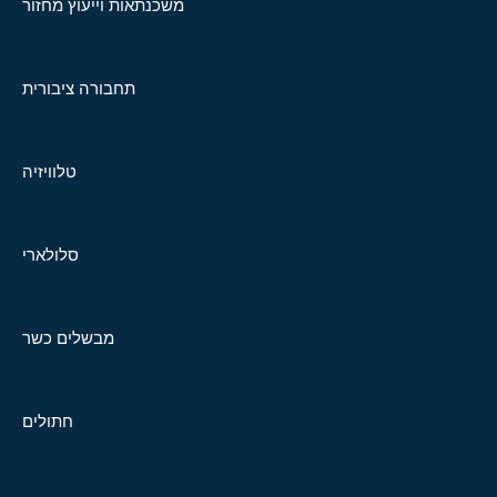
משכנתאות וייעוץ מחזור
תחבורה ציבורית
טלוויזיה
סלולארי
מבשלים כשר
חתולים