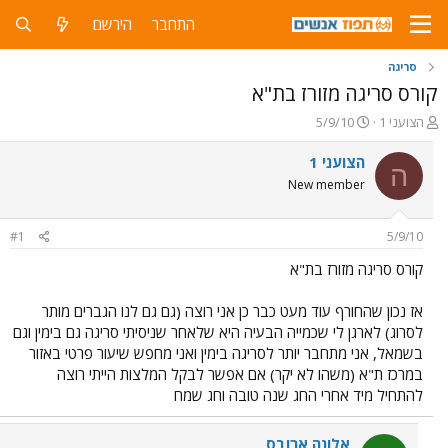
התחבר
הירשם
סריגה
קורס סריגה מזורז בת"א
פ
פ
הצועני 1
5/9/10
ו
ו
ת
ר
הצועני 1
ה
ח
ס
New member
ה
ם
נ
ב
ו
ת
#1
5/9/10
ש
א
א
ר
קורס סריגה מזורז בת"א
י
ך
אז נכון שהחורף עוד מעט כבר כן אני רוצה (גם גם לנו הגברים מותר
לסרוג) לארגן לי שכמייה הבעיה היא שלאחר שניסיתי סריגה גם בימין וגם
בשמאל, אני מתחבר יותר לסריגה בימין ואני מחפש שיעור פרטי באזור
במרכז ת"א (משהו לא יקר) אם אפשר לבקל המלצות הייתי רוצה
להתחיל מיד אחרי החג שנה טובה וחג שמח
אלונה ארובס