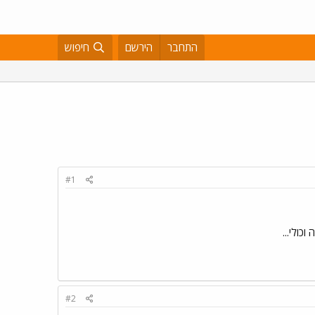
התחבר
הירשם
חיפוש
#1
כולי...
#2