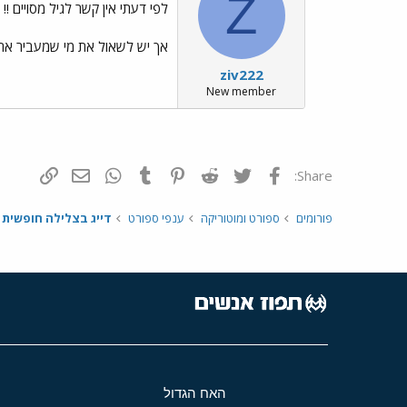
Z
לפי דעתי אין קשר לגיל מסויים !!
אך יש לשאול את מי שמעביר את ה
ziv222
New member
פייסבוק
Twitter
Reddit
Pinterest
Tumblr
WhatsApp
דואר אלקטרונ
הוסף קי
Share:
פורומים
ספורט ומוטוריקה
ענפי ספורט
דייג בצלילה חופשית
האח הגדול