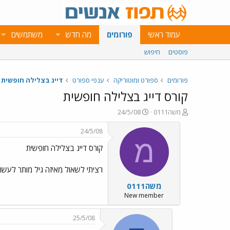
עמוד ראשי
פורומים
מה חדש
משתמשים
פוסטים
חיפוש
פורומים
ספורט ומוטוריקה
ענפי ספורט
דייג בצלילה חופשית
קורס דייג בצלילה חופשית
פ
פ
משה0111
24/5/08
ו
ו
ת
ר
24/5/08
ח
ס
מ
קורס דייג בצלילה חופשית
ה
ם
נ
ב
ו
ת
רציתי לשאול מאיזה גיל מותר לעשות
ש
א
משה0111
א
ר
י
New member
ך
25/5/08