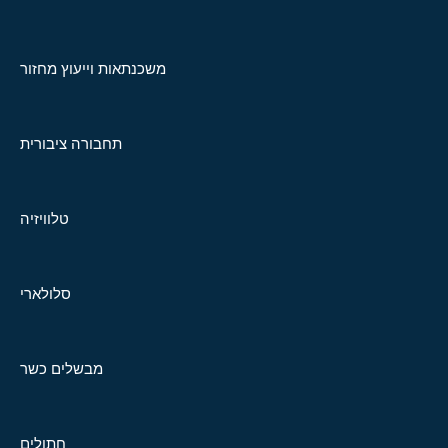
משכנתאות וייעוץ מחזור
תחבורה ציבורית
טלוויזיה
סלולארי
מבשלים כשר
חתולים