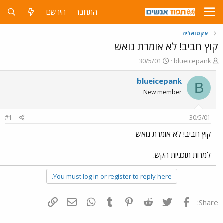
התחבר
הירשם
אקטואליה
קוץ חביב! לא אומרת נואש
פ
פ
30/5/01
blueicepank
ו
ו
ת
ר
blueicepank
B
ח
ס
New member
ה
ם
נ
ב
ו
ת
#1
30/5/01
ש
א
א
ר
קוץ חביב! לא אומרת נואש
י
ך
למרות תוכניות הקש.
You must log in or register to reply here.
פייסבוק
Twitter
Reddit
Pinterest
Tumblr
WhatsApp
דואר אלקטרוני
הוסף קישור
Share: