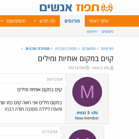
עמוד ראשי
פורומים
מה חדש
משתמשים
פוסטים
חיפוש
פורומים
מחשבים
תמיכה טכנית
תמיכה טכנית
קוים במקום אותיות ומילים
פ
פ
30/12/04
mizi 5 shi
ו
ו
ת
ר
30/12/04
ח
ס
M
קוים במקום אותיות ומילים
ה
ם
נ
ב
ו
ת
במקום מילים אני רואה קוים כמו ש
ש
א
ותעזרו לילדה מסכנה תודה רבה!
mizi 5 shi
א
ר
י
New member
ך
31/12/04