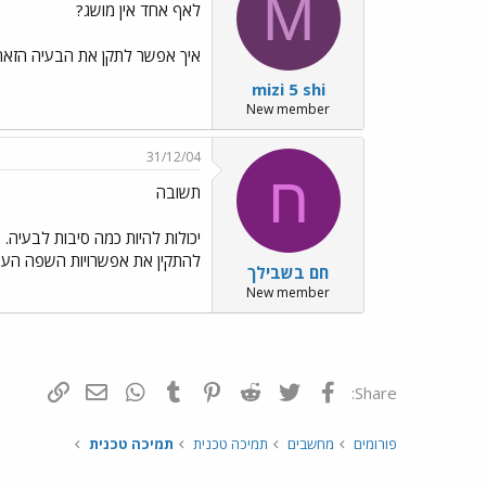
M
לאף אחד אין מושג?
איך אפשר לתקן את הבעיה הזאת
mizi 5 shi
New member
31/12/04
ח
תשובה
יכולות להיות כמה סיבות לבעיה. 
להתקין את אפשרויות השפה העברית מחדש.0לומר להסיר ואז להוסיף שוב. ד. תוכנה ש"עוזרת" ויושת
חם בשבילך
New member
פייסבוק
Twitter
Reddit
Pinterest
Tumblr
WhatsApp
דואר אלקטרונ
הוסף קי
Share:
פורומים
מחשבים
תמיכה טכנית
תמיכה טכנית