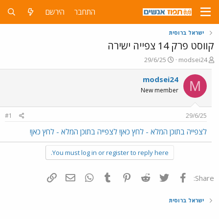
התחבר
הירשם
ישראל ברוסית
קווסט פרק 14 צפייה ישירה
פ
פ
29/6/25
modsei24
ו
ו
ת
ר
modsei24
M
ח
ס
New member
ה
ם
נ
ב
ו
ת
#1
29/6/25
ש
א
א
ר
לצפייה בתוכן המלא - לחץ כאן!
לצפייה בתוכן המלא - לחץ כאן!
י
ך
You must log in or register to reply here.
פייסבוק
Twitter
Reddit
Pinterest
Tumblr
WhatsApp
דואר אלקטרוני
הוסף קישור
Share:
ישראל ברוסית