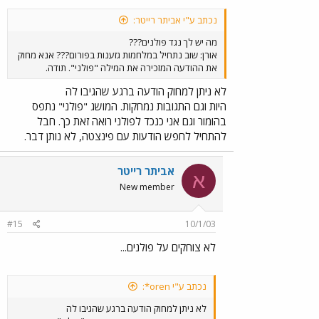
נכתב ע"י אביתר רייטר:
מה יש לך נגד פולנים???
אורן: שוב נתחיל במלחמות גזענות בפורום??? אנא מחוק
את ההודעה המזכירה את המילה "פולני". תודה.
לא ניתן למחוק הודעה ברגע שהגיבו לה
היות וגם התגובות נמחקות. המושג "פולני" נתפס
בהומור וגם אני כנכד לפולני רואה זאת כך. חבל
להתחיל לחפש הודעות עם פינצטה, לא נותן דבר.
אביתר רייטר
א
New member
#15
10/1/03
לא צוחקים על פולנים...
נכתב ע"י oren*:
לא ניתן למחוק הודעה ברגע שהגיבו לה