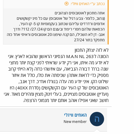
נכתב ע"י האחים וויזלי:
אתה מתכוון לאוטובוסים הצהובים
(צהוב, כלומר- צבע רגיל של אוטובוס) עם כל מיני קשקושים
אדומים ורדרדים עליהם שכתוב בעקמומיות קו 5- קו העיר,
הכסאות שלהם חסרי ריפוד ובעצם הם קו 24/ 27/ 112? ודרך
אגב- דן לא השכילו, הם קנו/ שיפצו 20 אוטובוסים וראיתי אחד כזה
מתפקד בתור 27/24
לא לזה יצחק התכוון
הכוונה לM.A.N NL 263 הנסיוני הראשון שהובא לארץ. אני
לא יודע מה איתו, אני רק יודע שראיתי לפני קצת יותר מחצי
שנה ברח´ דבורה הנביאה, עם איזשהי כרזה (לא הייתי קרוב
מספיק כדי לראות אותה) שכיסתה את כולו, כולל את איזור
שילוט הקו. איני יודע מה עלה בגורלו אח"כ. דרך אגב,
האוטובוסים של קו העיר עם הקשקושים (סדרת 40XX) היו
(ועדיין) אוטובוסים מצויינים, בעלי זינוק מצוין ומהירים מאוד. אני
חושב שאני אפילו אוהב אותם יותר מנמוכי הרצפה.
האחים וויזלי
ה
New member