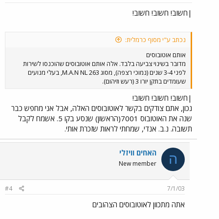
|חשוב! חשוב! חשוב!
נכתב ע"י מסוף כרמלית:
אותם אוטובוסים
מדובר בשינוי צביעה בלבד. אלה אותם אוטובוסים שהוכנסו לשירות
לפני 3-4 שנים (נמוכי רצפה), מסוג M.A.N NL 263, בעלי מנועים
שעומדים בתקן יורו 3 (רעש וזיהום).
|חשוב! חשוב! חשוב!
נכון, אתם צודקים בקשר לאוטובוסים האלה, אבל אני מחפש כבר
שנה את האוטובוס 7001(הראשון) שנסע בקו 5. אשמח לקבל
תשובה. נ.ב. אנדי, שמחתי לראות שזכרת אותי.
האחים וויזלי
ה
New member
#4
7/1/03
אתה מתכוון לאוטובוסים הצהובים