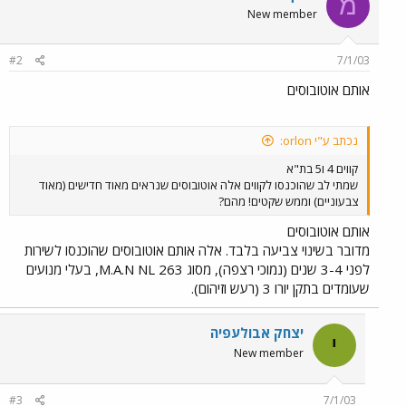
מ
New member
#2
7/1/03
אותם אוטובוסים
נכתב ע"י orlon:
קווים 4 ו5 בת"א
שמתי לב שהוכנסו לקווים אלה אוטובוסים שנראים מאוד חדישים (מאוד
צבעוניים) וממש שקטים! מהם?
אותם אוטובוסים
מדובר בשינוי צביעה בלבד. אלה אותם אוטובוסים שהוכנסו לשירות
לפני 3-4 שנים (נמוכי רצפה), מסוג M.A.N NL 263, בעלי מנועים
שעומדים בתקן יורו 3 (רעש וזיהום).
יצחק אבולעפיה
י
New member
#3
7/1/03