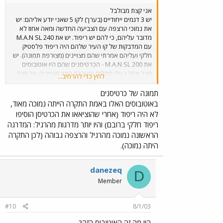
אני קצת מבולבל
יש 3 דגמים ייחודיים (בערך) לקו 5 שאני יודע אליהם: יש
את נמוכי הרצפה עם הצביעה החדשה ומאה אחוז לא
מדובר עליהם, כי להם יש ריפוד. יש את M.A.N SL 240
עם המדבקות של קו העיר שלהם היה ריפוד פלסטיק
חלקי ועליהם אמרתי שהם מצויינים (מצורפת תמונה). יש
את M.A.N SL 200 - הכרטיסנים שהם היו אוטובוסים
מצד אחד בעלי מתלים ומערכת היגוי מצויינים, אך מצד
לחץ כדי להרחיב...
שני מאוד חלשים ואיטיים: מנוע של 200 כ"ס עם מזגן.
מצורפת תמונה בשרשור.
תמונה של כרטיסנים
באוטובוסים האלו באמת התקרה הייתה נמוכה מאוד,
לא היה ריפוד (אחרי שהוציאאו את הכרטיסן הוסיפו
ריפוד חלקי ברובם) והיו יותר מדרגות מהרגיל: המדרגה
הראשונה נמוכה מהרגיל והרצפה גבוהה (לכן התקרה
היתה נמוכה).
danezeq
D
Member
#10
8/1/03
היי מה זה האוטובוס הזה?