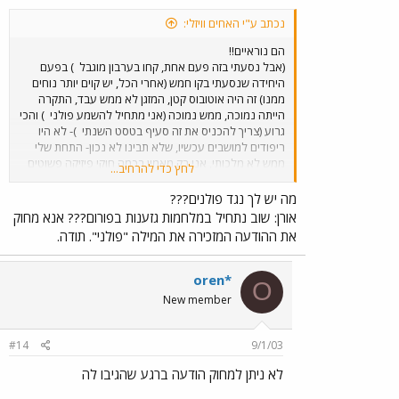
נכתב ע"י האחים וויזלי:
הם נוראיים!!
(אבל נסעתי בזה פעם אחת, קחו בערבון מוגבל
) בפעם
היחידה שנסעתי בקו חמש (אחרי הכל, יש קוים יותר נוחים
ממנו) זה היה אוטובוס קטן, המזגן לא ממש עבד, התקרה
הייתה נמוכה, ממש נמוכה (אני מתחיל להשמע פולני
) והכי
גרוע (צריך להכניס את זה סעיף בטסט השנתי
)- לא היו
ריפודים למושבים עכשיו, שלא תבינו לא נכון- התחת שלי
ממש לא מלכותי, אני רק מאמין בכמה חוקי פיזיקה פשוטים
לחץ כדי להרחיב...
שאומרים שכשאוטובוס מסתובב, מקדם החיכוך (מיו אס או
מיו קיי, לא זוכר כבר
) יהיה נמוך יותר אם יהיה שם לבד
מה יש לך נגד פולנים???
כלומר, אנחנו נבקר פחת את זה שיושה לידנו אם ישימו לנו
אורן: שוב נתחיל במלחמות גזענות בפורום??? אנא מחוק
חתיכת בד קטנה. ובנוסף ישבתי בכסא ההפוך ההוא (גם את
את ההודעה המזכירה את המילה "פולני". תודה.
אלה צריך להוציא מחוץ לחוק
)
oren*
O
New member
#14
9/1/03
לא ניתן למחוק הודעה ברגע שהגיבו לה