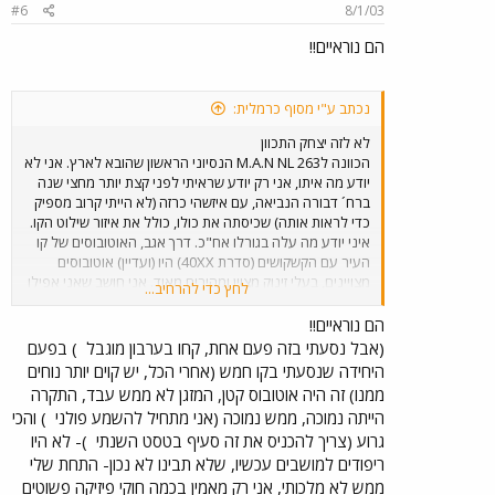
#6
8/1/03
הם נוראיים!!
נכתב ע"י מסוף כרמלית:
לא לזה יצחק התכוון
הכוונה לM.A.N NL 263 הנסיוני הראשון שהובא לארץ. אני לא
יודע מה איתו, אני רק יודע שראיתי לפני קצת יותר מחצי שנה
ברח´ דבורה הנביאה, עם איזשהי כרזה (לא הייתי קרוב מספיק
כדי לראות אותה) שכיסתה את כולו, כולל את איזור שילוט הקו.
איני יודע מה עלה בגורלו אח"כ. דרך אגב, האוטובוסים של קו
העיר עם הקשקושים (סדרת 40XX) היו (ועדיין) אוטובוסים
מצויינים, בעלי זינוק מצוין ומהירים מאוד. אני חושב שאני אפילו
לחץ כדי להרחיב...
אוהב אותם יותר מנמוכי הרצפה.
הם נוראיים!!
(אבל נסעתי בזה פעם אחת, קחו בערבון מוגבל
) בפעם
היחידה שנסעתי בקו חמש (אחרי הכל, יש קוים יותר נוחים
ממנו) זה היה אוטובוס קטן, המזגן לא ממש עבד, התקרה
הייתה נמוכה, ממש נמוכה (אני מתחיל להשמע פולני
) והכי
גרוע (צריך להכניס את זה סעיף בטסט השנתי
)- לא היו
ריפודים למושבים עכשיו, שלא תבינו לא נכון- התחת שלי
ממש לא מלכותי, אני רק מאמין בכמה חוקי פיזיקה פשוטים