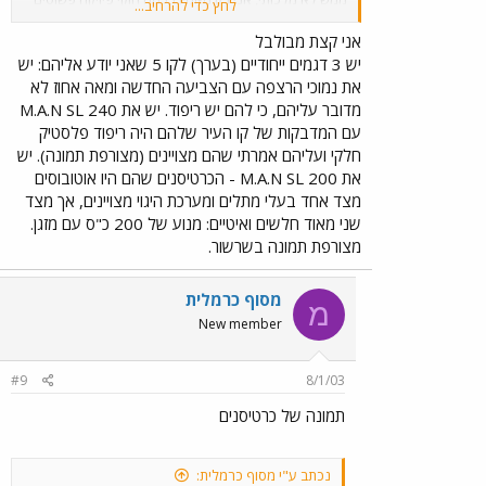
לחץ כדי להרחיב...
שאומרים שכשאוטובוס מסתובב, מקדם החיכוך (מיו אס או
מיו קיי, לא זוכר כבר
) יהיה נמוך יותר אם יהיה שם לבד
אני קצת מבולבל
כלומר, אנחנו נבקר פחת את זה שיושה לידנו אם ישימו לנו
יש 3 דגמים ייחודיים (בערך) לקו 5 שאני יודע אליהם: יש
חתיכת בד קטנה. ובנוסף ישבתי בכסא ההפוך ההוא (גם את
את נמוכי הרצפה עם הצביעה החדשה ומאה אחוז לא
אלה צריך להוציא מחוץ לחוק
)
מדובר עליהם, כי להם יש ריפוד. יש את M.A.N SL 240
עם המדבקות של קו העיר שלהם היה ריפוד פלסטיק
חלקי ועליהם אמרתי שהם מצויינים (מצורפת תמונה). יש
את M.A.N SL 200 - הכרטיסנים שהם היו אוטובוסים
מצד אחד בעלי מתלים ומערכת היגוי מצויינים, אך מצד
שני מאוד חלשים ואיטיים: מנוע של 200 כ"ס עם מזגן.
מצורפת תמונה בשרשור.
מסוף כרמלית
מ
New member
#9
8/1/03
תמונה של כרטיסנים
נכתב ע"י מסוף כרמלית: