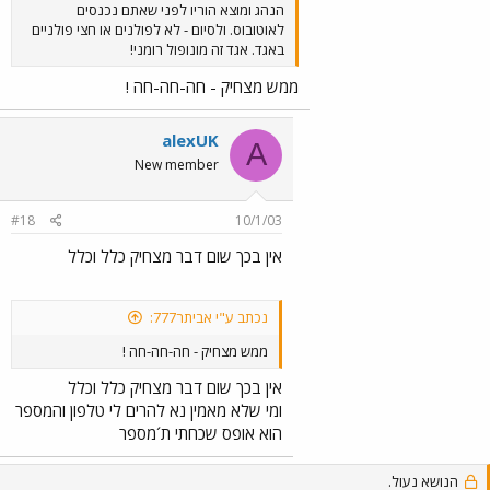
הנהג ומוצא הוריו לפני שאתם נכנסים
לאוטובוס. ולסיום - לא לפולנים או חצי פולניים
באגד. אגד זה מונופול רומני!
ממש מצחיק - חה-חה-חה !
alexUK
A
New member
#18
10/1/03
אין בכך שום דבר מצחיק כלל וכלל
נכתב ע"י אביתר777:
ממש מצחיק - חה-חה-חה !
אין בכך שום דבר מצחיק כלל וכלל
ומי שלא מאמין נא להרים לי טלפון והמספר
הוא אופס שכחתי ת´מספר
הנושא נעול.