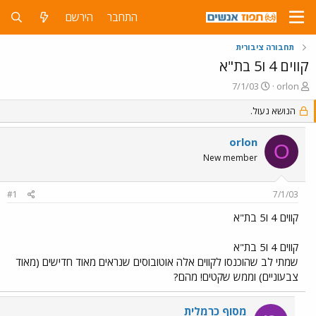
התחבר
הירשם
תחבורה ציבורית
קווים 4 ו5 בת"א
פ
פ
7/1/03
orlon
ו
ו
ת
ר
הנושא נעול.
ח
ס
ה
ם
orlon
O
נ
ב
New member
ו
ת
ש
א
א
ר
#1
7/1/03
י
ך
קווים 4 ו5 בת"א
קווים 4 ו5 בת"א
שמתי לב שהוכנסו לקווים אלה אוטובוסים שנראים מאוד חדישים (מאוד
צבעוניים) וממש שקטים! מהם?
מסוף כרמלית