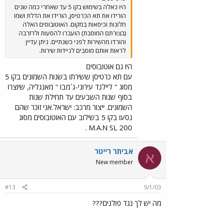
היו כאלה בשימוש בקו 5 עד שאחרי כמה שנים
הורידו את תא הכרטיסן, הורידו את הדלת ושמו
חלונות וכיסאות במקום. האוטובוסים האלה
(בצורתם המוסבת) הועברו להסעות ולרזרבה
והורדו מהשירות לפני כשנתיים. ניתן עדיין
לראות אותם מוסבים לניידות שירות.
היו גם אוטובוסים
עם תא כרטיסן ששירתו בשנות השמונים בקו 5
מסוג " ליילנד עירוני-ג´מבו " מאנגליה, שיוצרו
בסוף שנות השבעים עד תחילת שנות
השמונים. ייצור מרכב: ישראל.אני זוכר שהם
נסעו בקו 5 בשילוב עם האוטובוסים מסוג
M.A.N SL 200 .
אביתר רייטר
א
New member
#13
9/1/03
מה יש לך נגד פולנים???