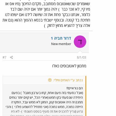
שאומרים שכשאוטובוס מסתובב, מקדם החיכוך (מיו אס או
מיו קיי, לא זוכר כבר
) יהיה נמוך יותר אם יהיה שם לבד
כלומר, אנחנו נבקר פחת את זה שיושה לידנו אם ישימו לנו
חתיכת בד קטנה. ובנוסף ישבתי בכסא ההפוך ההוא (גם את
אלה צריך להוציא מחוץ לחוק
)
דרור חביה 1
ד
New member
#7
8/1/03
מתכוון לאטובוסים כאלו
נכתב ע"י האחים וויזלי:
הם נוראיים!!
(אבל נסעתי בזה פעם אחת, קחו בערבון מוגבל
) בפעם
היחידה שנסעתי בקו חמש (אחרי הכל, יש קוים יותר נוחים
ממנו) זה היה אוטובוס קטן, המזגן לא ממש עבד, התקרה
הייתה נמוכה, ממש נמוכה (אני מתחיל להשמע פולני
) והכי
גרוע (צריך להכניס את זה סעיף בטסט השנתי
)- לא היו