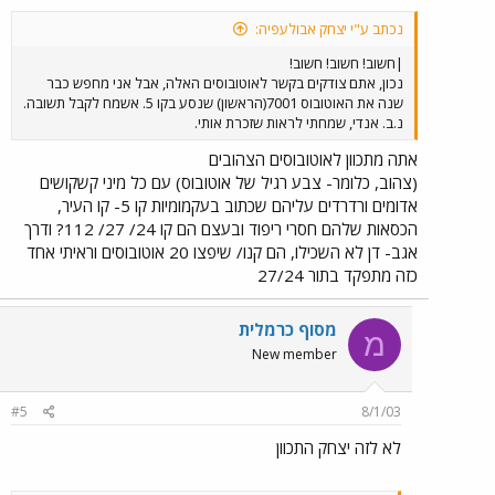
נכתב ע"י יצחק אבולעפיה:
|חשוב! חשוב! חשוב!
נכון, אתם צודקים בקשר לאוטובוסים האלה, אבל אני מחפש כבר
שנה את האוטובוס 7001(הראשון) שנסע בקו 5. אשמח לקבל תשובה.
נ.ב. אנדי, שמחתי לראות שזכרת אותי.
אתה מתכוון לאוטובוסים הצהובים
(צהוב, כלומר- צבע רגיל של אוטובוס) עם כל מיני קשקושים
אדומים ורדרדים עליהם שכתוב בעקמומיות קו 5- קו העיר,
הכסאות שלהם חסרי ריפוד ובעצם הם קו 24/ 27/ 112? ודרך
אגב- דן לא השכילו, הם קנו/ שיפצו 20 אוטובוסים וראיתי אחד
כזה מתפקד בתור 27/24
מסוף כרמלית
מ
New member
#5
8/1/03
לא לזה יצחק התכוון