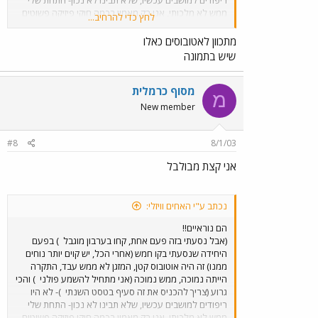
ריפודים למושבים עכשיו, שלא תבינו לא נכון- התחת שלי
ממש לא מלכותי, אני רק מאמין בכמה חוקי פיזיקה פשוטים
לחץ כדי להרחיב...
שאומרים שכשאוטובוס מסתובב, מקדם החיכוך (מיו אס או
מיו קיי, לא זוכר כבר
) יהיה נמוך יותר אם יהיה שם לבד
מתכוון לאטובוסים כאלו
כלומר, אנחנו נבקר פחת את זה שיושה לידנו אם ישימו לנו
שיש בתמונה
חתיכת בד קטנה. ובנוסף ישבתי בכסא ההפוך ההוא (גם את
אלה צריך להוציא מחוץ לחוק
)
מסוף כרמלית
מ
New member
#8
8/1/03
אני קצת מבולבל
נכתב ע"י האחים וויזלי:
הם נוראיים!!
(אבל נסעתי בזה פעם אחת, קחו בערבון מוגבל
) בפעם
היחידה שנסעתי בקו חמש (אחרי הכל, יש קוים יותר נוחים
ממנו) זה היה אוטובוס קטן, המזגן לא ממש עבד, התקרה
הייתה נמוכה, ממש נמוכה (אני מתחיל להשמע פולני
) והכי
גרוע (צריך להכניס את זה סעיף בטסט השנתי
)- לא היו
ריפודים למושבים עכשיו, שלא תבינו לא נכון- התחת שלי
ממש לא מלכותי, אני רק מאמין בכמה חוקי פיזיקה פשוטים