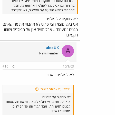
היות וגם התגובות נמחקות. המושג "פולני" נתפס
בהומור וגם אני כנכד לפולני רואה זאת כך. חבל
להתחיל לחפש הודעות עם פינצטה, לא נותן דבר.
לא צוחקים על פולנים...
אני בעל מוצא חצי-פולני לא אהבתי את מה שאתם
מכנים "גזענות"... אבל תמיד אגן על הפולנים וימותו
הקנאים!
alexUK
A
New member
#16
10/1/03
לא לפולנים באגד!
נכתב ע"י אביתר רייטר:
לא צוחקים על פולנים...
אני בעל מוצא חצי-פולני לא אהבתי את מה שאתם
מכנים "גזענות"... אבל תמיד אגן על הפולנים
וימותו הקנאים!