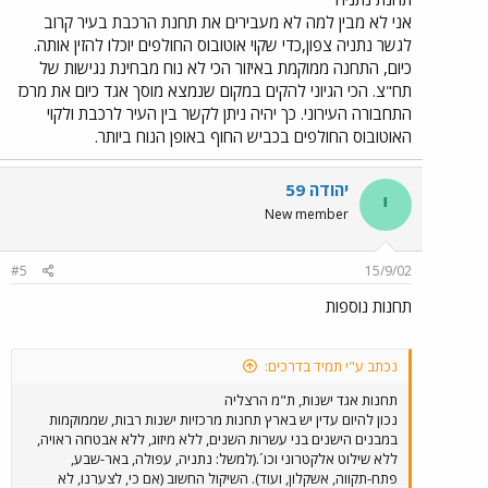
הטרנספר לתחנה. אגב, הייתי ממליץ על פתרון דומה גם בנתניה.
אני לא מבין למה לא מעבירים את תחנת הרכבת בעיר קרוב
לגשר נתניה צפון,כדי שקוי אוטובוס החולפים יוכלו להזין אותה.
כיום, התחנה ממוקמת באיזור הכי לא נוח מבחינת נגישות של
תח"צ. הכי הגיוני להקים במקום שנמצא מוסך אגד כיום את מרכז
התחבורה העירוני. כך יהיה ניתן לקשר בין העיר לרכבת ולקוי
האוטובוס החולפים בכביש החוף באופן הנוח ביותר.
יהודה 59
י
New member
#5
15/9/02
תחנות נוספות
נכתב ע"י תמיד בדרכים:
תחנות אגד ישנות, ת"מ הרצליה
נכון להיום עדין יש בארץ תחנות מרכזיות ישנות רבות, שממוקמות
במבנים הישנים בני עשרות השנים, ללא מיזוג, ללא אבטחה ראויה,
ללא שילוט אלקטרוני וכו´.(למשל: נתניה, עפולה, באר-שבע,
פתח-תקווה, אשקלון, ועוד). השיקול החשוב (אם כי, לצערנו, לא