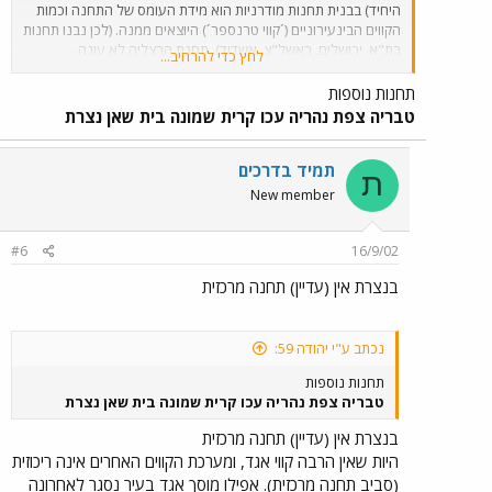
היחיד) בבנית תחנות מודרניות הוא מידת העומס של התחנה וכמות
הקווים הבינעירוניים (´קווי טרנספר´) היוצאים ממנה. (לכן נבנו תחנות
בת"א, ירושלים, ראשל"צ, אשדוד). תחנת הרצליה לא עונה
לחץ כדי להרחיב...
לקריטריונים הנ"ל, אלא אם כן תועבר לאיזור תחנת הרכבת וכביש
החוף. אם זה יקרה, יהיה צורך בכניסה של לפחות חלק מקווי
תחנות נוספות
הטרנספר לתחנה. אגב, הייתי ממליץ על פתרון דומה גם בנתניה.
טבריה צפת נהריה עכו קרית שמונה בית שאן נצרת
תמיד בדרכים
ת
New member
#6
16/9/02
בנצרת אין (עדיין) תחנה מרכזית
נכתב ע"י יהודה 59:
תחנות נוספות
טבריה צפת נהריה עכו קרית שמונה בית שאן נצרת
בנצרת אין (עדיין) תחנה מרכזית
היות שאין הרבה קווי אגד, ומערכת הקווים האחרים אינה ריכוזית
(סביב תחנה מרכזית). אפילו מוסך אגד בעיר נסגר לאחרונה