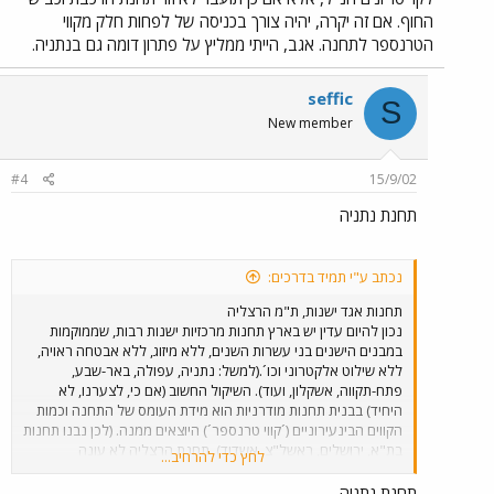
החוף. אם זה יקרה, יהיה צורך בכניסה של לפחות חלק מקווי
הטרנספר לתחנה. אגב, הייתי ממליץ על פתרון דומה גם בנתניה.
seffic
S
New member
#4
15/9/02
תחנת נתניה
נכתב ע"י תמיד בדרכים:
תחנות אגד ישנות, ת"מ הרצליה
נכון להיום עדין יש בארץ תחנות מרכזיות ישנות רבות, שממוקמות
במבנים הישנים בני עשרות השנים, ללא מיזוג, ללא אבטחה ראויה,
ללא שילוט אלקטרוני וכו´.(למשל: נתניה, עפולה, באר-שבע,
פתח-תקווה, אשקלון, ועוד). השיקול החשוב (אם כי, לצערנו, לא
היחיד) בבנית תחנות מודרניות הוא מידת העומס של התחנה וכמות
הקווים הבינעירוניים (´קווי טרנספר´) היוצאים ממנה. (לכן נבנו תחנות
בת"א, ירושלים, ראשל"צ, אשדוד). תחנת הרצליה לא עונה
לחץ כדי להרחיב...
לקריטריונים הנ"ל, אלא אם כן תועבר לאיזור תחנת הרכבת וכביש
החוף. אם זה יקרה, יהיה צורך בכניסה של לפחות חלק מקווי
תחנת נתניה