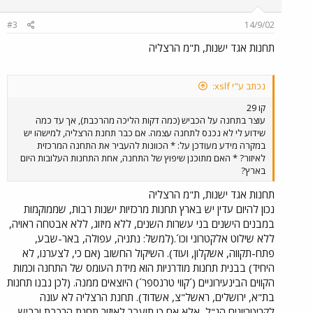
#3
14/9/02
תחנות אגד ישנות, ת"מ הרצליה
נכתב ע"י xslf:
קו 29
עוצר בתחנה על הכביש (כמה דקות הליכה מהרכבת), אך עד כמה
שידוע לי לא נכנס לתחנה עצמה. אם כבר תחנת הרצליה, למישהו יש
במקרה מידע מעודכן על: * הכוונות להעביר את התחנה המרכזית
לאיזור? * האם מתוכנן שיפוץ של התחנה, אחת התחנות העלובות היום
בארץ?
תחנות אגד ישנות, ת"מ הרצליה
נכון להיום עדין יש בארץ תחנות מרכזיות ישנות רבות, שממוקמות
במבנים הישנים בני עשרות השנים, ללא מיזוג, ללא אבטחה ראויה,
ללא שילוט אלקטרוני וכו´.(למשל: נתניה, עפולה, באר-שבע,
פתח-תקווה, אשקלון, ועוד). השיקול החשוב (אם כי, לצערנו, לא
היחיד) בבנית תחנות מודרניות הוא מידת העומס של התחנה וכמות
הקווים הבינעירוניים (´קווי טרנספר´) היוצאים ממנה. (לכן נבנו תחנות
בת"א, ירושלים, ראשל"צ, אשדוד). תחנת הרצליה לא עונה
לקריטריונים הנ"ל, אלא אם כן תועבר לאיזור תחנת הרכבת וכביש