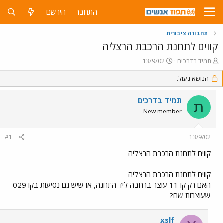
התחבר
הירשם
תחבורה ציבורית
קווים לתחנת הרכבת הרצליה
פ
פ
תמיד בדרכים
13/9/02
ו
ו
ת
הנושא נעול.
ר
ח
ס
ה
ם
תמיד בדרכים
ת
נ
ב
New member
ו
ת
ש
א
א
ר
#1
13/9/02
י
ך
קווים לתחנת הרכבת הרצליה
קווים לתחנת הרכבת הרצליה
האם רק קו 11 עוצר ברחבה ליד התחנה, או שיש גם נסיעות בקו 029
שעוצרות שם?
xslf