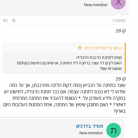
X
New member
#2
13/9/02
קו 29
נכתב ע"י תמיד בדרכים:
קווים לתחנת הרכבת הרצליה
האם רק קו 11 עוצר ברחבה ליד התחנה, או שיש גם נסיעות בקו 029
שעוצרות שם?
קו 29
עוצר בתחנה על הכביש (כמה דקות הליכה מהרכבת), אך עד כמה
שידוע לי לא נכנס לתחנה עצמה. אם כבר תחנת הרצליה, למישהו יש
במקרה מידע מעודכן על: * הכוונות להעביר את התחנה המרכזית
לאיזור? * האם מתוכנן שיפוץ של התחנה, אחת התחנות העלובות היום
בארץ?
תמיד בדרכים
ת
New member