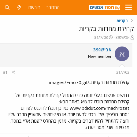
התחבר
הירשם
הקריות
קהילת מחרוזת בקריות
פ
פ
אבישג39
31/7/03
ו
ו
ת
ר
אבישג39
א
ח
ס
New member
ה
ם
נ
ב
ו
ת
#1
31/7/03
ש
א
א
ר
קהילת מחרוזת בקריות../images/Emo70.gif
י
ך
דרושים אנשים בעלי יוזמה כדי להתחיל קהילת מחרוזת בקריות. על
קהילת מחרוזת תוכלו למצוא באתר הבא:
www.bdidut.com/machrozet כמו כן תוכלו להיכנס לפורום
"סחר-חליפין" של
בכדי לדעת יותר. אז מי שחושב שהעניין מדבר אליו
ורוצה להתחיל להזיז דברים בקריות- מוזמן בהחלט לפנות אליי במסר.
מבטיחה שכל מסר ייענה.