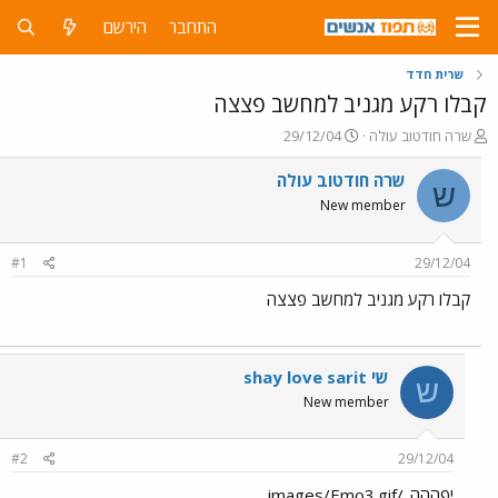
התחבר
הירשם
שרית חדד
קבלו רקע מגניב למחשב פצצה
פ
פ
שרה חודטוב עולה
29/12/04
ו
ו
ת
ר
שרה חודטוב עולה
ש
ח
ס
New member
ה
ם
נ
ב
ו
ת
#1
29/12/04
ש
א
א
ר
קבלו רקע מגניב למחשב פצצה
י
ך
שי shay love sarit
ש
New member
#2
29/12/04
יפההה../images/Emo3.gif