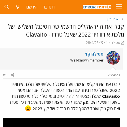
התחבר
הירשם
אירוויזיון
קבלו את הוידאוקליפ הרשמי של הסינגל השלישי של
מלכת אירוויזיון 2022 שאנל טררו - Clavaito
פ
פ
סטילהוק1
28/4/23
ו
ו
ת
ר
סטילהוק1
ח
ס
Well-known member
ה
ם
נ
ב
ו
ת
#1
28/4/23
ש
א
א
ר
קבלו את הוידאוקליפ הרשמי של הסינגל השלישי של מלכת אירוויזיון
י
2022 שאנל טררו ביחד עם הזמר הספרדי העולה אברהם מטאו -
ך
Clavaito
שעלה כצפוי הלילה ליוטיוב ובמקביל לכל הפלטפורמות
באופן רשמי. להיט ענק שעוד לפני שיצא רשמית משגע את כל ספרד
ואת טיק טוק ועומד להפוך ללהיט הגדול של קיץ 2023