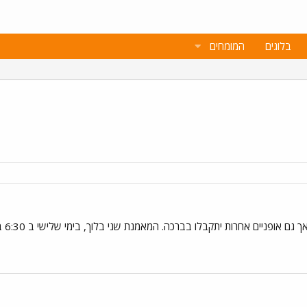
בלוגים
המומחים
ות יתקבלו בברכה. המאמנת שני בלוך, בימי שלישי ב 6:30 בבוקר בהדר יוסף. לפרטים נוספים 0528450496