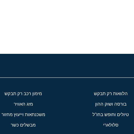
י
שור
הלוואות רק תבקש
מימון רכב רק תבקש
בורסה ושוק ההון
מזג האוויר
טיולים וחופש בחו"ל
משכנתאות וייעוץ מחזור
סלולארי
מבשלים כשר