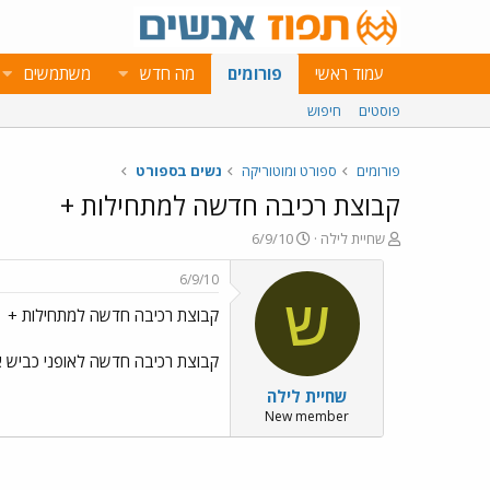
עמוד ראשי
פורומים
מה חדש
משתמשים
פוסטים
חיפוש
פורומים
ספורט ומוטוריקה
נשים בספורט
קבוצת רכיבה חדשה למתחילות +
פ
פ
שחיית לילה
6/9/10
ו
ו
ת
ר
6/9/10
ח
ס
ש
קבוצת רכיבה חדשה למתחילות +
ה
ם
נ
ב
ו
ת
קבוצת רכיבה חדשה לאופני כביש אך גם אופניים אחר
ש
א
שחיית לילה
א
ר
י
New member
ך