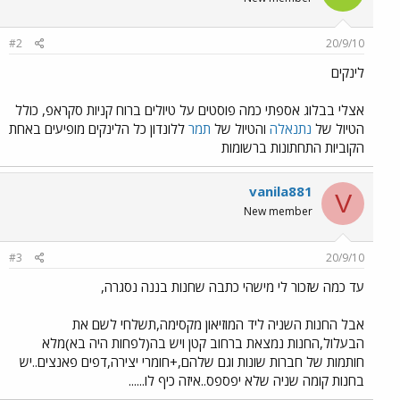
#2
20/9/10
לינקים
אצלי בבלוג אספתי כמה פוסטים על טיולים ברוח קניות סקראפ, כולל
הטיול של
נתנאלה
והטיול של
תמר
ללונדון כל הלינקים מופיעים באחת
הקוביות התחתונות ברשומות
vanila881
V
New member
#3
20/9/10
עד כמה שזכור לי מישהי כתבה שחנות בננה נסגרה,
אבל החנות השניה ליד המוזיאון מקסימה,תשלחי לשם את
הבעלול,החנות נמצאת ברחוב קטן ויש בה(לפחות היה בא)מלא
חותמות של חברות שונות וגם שלהם,+חומרי יצירה,דפים פאנצים..יש
בחנות קומה שניה שלא יפספס..איזה כיף לו......