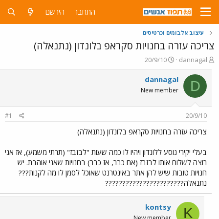
התחבר
הירשם
עיצוב אלבומים וכרטיסים
צריכה עזרה בחנויות סקראפ בלונדון (נתנאלה)
פ
פ
20/9/10
dannagal
ו
ו
ת
ר
dannagal
D
ח
ס
New member
ה
ם
נ
ב
ו
ת
#1
20/9/10
ש
א
א
ר
צריכה עזרה בחנויות סקראפ בלונדון (נתנאלה)
י
ך
בעלי יקירי נוסע ללונדון ויהיו לו כמה שעות "לבזבז" (תרתי משמע), אז אני
רוצה לשלוח אותו לבזבז (אם כבר, אז כבר) בחנויות שאני אוהבת. יש
חנויות טובות שיש להן אתר באינטרנט שאוכל לסמן לו מה לקנות???
נתנאלה???????????????????????
kontsy
K
New member