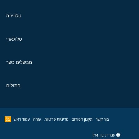
טלוויזיה
סלולארי
מבשלים כשר
חתולים
צור קשר
תקנון הפורום
מדיניות פרטיות
עזרה
עמוד ראשי
עברית (he_IL)