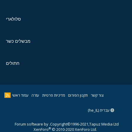
סלולארי
מבשלים כשר
חתולים
צור קשר
תקנון הפורום
מדיניות פרטיות
עזרה
עמוד ראשי
עברית (he_IL)
Forum software by
Copyright©1996-2021,Tapuz Media Ltd.
®
XenForo
© 2010-2020 XenForo Ltd.