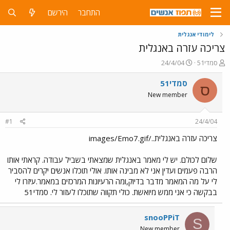
התחבר
הירשם
לימודי אנגלית
צריכה עזרה באנגלית
פ
פ
סמדי51
24/4/04
ו
ו
ת
ר
סמדי51
ס
ח
ס
New member
ה
ם
נ
ב
ו
ת
#1
24/4/04
ש
א
א
ר
צריכה עזרה באנגלית../images/Emo7.gif
י
ך
שלום לכולם. יש לי מאמר באנגלית שמצאתי בשביל עבודה. קראתי אותו
הרבה פעמים ועדין אני לא מבינה אותו. אולי תוכלו אנשים יקרים להסביר
לי על מה המאמר מדבר בדיוק,ומה הרעיונות המרכזים במאמר.עיזרו לי
בבקשה כי אני ממש מיואשת. כולי תקווה שתוכלו לעזור לי. סמדי51
snooPPiT
S
New member