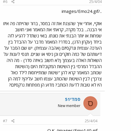
#6
25/4/04
../images/Emo24.gif
אוקיי, אחרי איך שהצגת את זה במסר, ברור שהייתה פה איזו
אי הבנה... בכל מקרה, קראתי את המאמר ואני חושב
שפחות או יותר הבנתי את כוונתו. בואי נשתדל להגיע לזה
ביחד (עקרון הדג), בסדר? המאמר מדבר על ההבדל בין
הערכה עצמית ונרקסיזם (אהבה עצמית). יש שם הסבר על
דיעותהם של כמה חוקרים וכן ניסוי או שניים. תנסי לענות על
השאלות האלה בעצמך (לא חשוב באיזה סדר) - מה היה
ההבדל המרכזי בין השיטות המקובלות היום (השיטות
שכותב המאמר קרא להן "שיטות שמתייחסות לילד כאל
צרכן") לבין השיטות שהכותב עצמו חשב עליהן? למה הן
היו לא טובות לדעת הכותב? מדוע הן מפתחות נרקסיזם?
סמדי51
ס
New member
#7
25/4/04
O.K../images/Emo140.gif