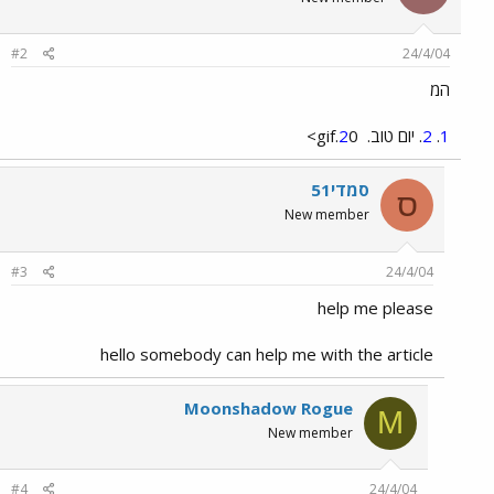
#2
24/4/04
המ
1
.
2
. יום טוב.
0.gif>
2
סמדי51
ס
New member
#3
24/4/04
help me please
hello somebody can help me with the article
Moonshadow Rogue
M
New member
#4
24/4/04