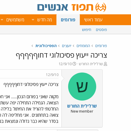
עמוד ראשי
פורומים
מה חדש
משתמשים
פוסטים
חיפוש
פורומים
המומחים
יועצים
הפסיכולוגית
צריכה ייעוץ פסיכולוגי דחוףףףףף
פ
פ
שרלילית החורש
12/9/10
ו
ו
ת
ר
12/9/10
ח
ס
ש
צריכה ייעוץ פסיכולוגי דחוףףףףף
ה
ם
נ
ב
ו
ת
ש
א
הצואה. הגמילה התחילה יפה עשתה 
שרלילית החורש
א
ר
החלטתי להוריד את החיתול בלילה 
י
New member
צואה בתחתונים . אני מחליפה לה 
ך
בסדר שהיא כבר גדולה ונמצאת בגן של ג