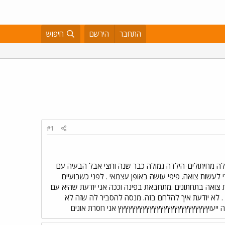
התחבר
הירשם
חיפוש
#1
י חסרת אונים עם ילדה פיצית ועקשנית נוראאאאאאא כמעט בת 4. הנושא הוא גמילה מחיתולים-הילדה גמולה כבר שנה וחצי אבל הבעיה עם
עשות צואה. פיפי עושה באופן עצמאי . לפני כשבועיים
 צואה בתחתונים .מתחבאת בפינה וככה אני יודעת שהיא עם
. לא יודעת איך להלחם בזה. מנסה להסביר לה שזה לא
הההההה ייעוץץץץץץץץץץץץץץץץץץץץץץץץץץ אני חסרת אונים