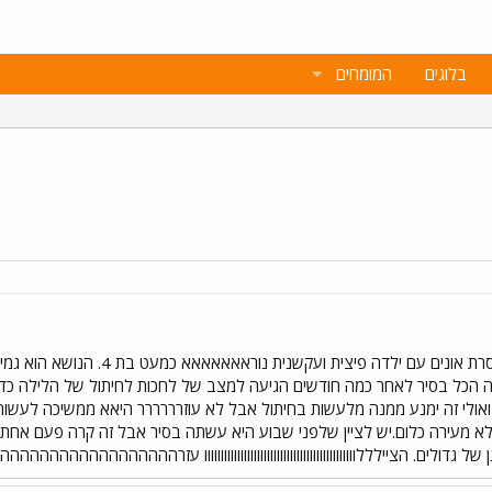
בלוגים
המומחים
מקווה שאני בפורום הנכון....... אנ
הכל בסיר לאחר כמה חודשים הגיעה למצב של לחכות לחיתול של הלילה כדי ל
ואולי זה ימנע ממנה מלעשות בחיתול אבל לא עוזרררררר היאא ממשיכה לעשות
ולא מעירה כלום.יש לציין שלפני שבוע היא עשתה בסיר אבל זה קרה פעם אחת 
דולים. הציילללוווווווווווווווווווווווווווווווווווווווווווווו עזרההההההההההההה