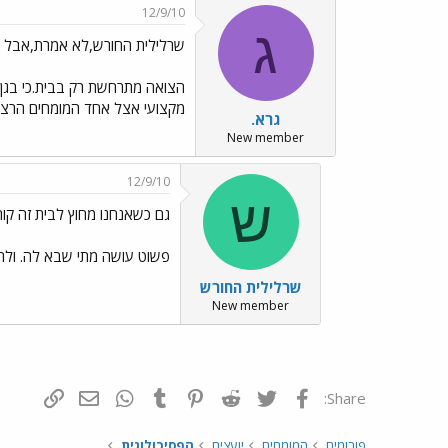
12/9/10
ג
שרלילית החורש,לא אמרת,אבל 
הצואה מתרחשת רק בבית.כי בגן,
מקצועי אצל אחד המומחים הרצינ
גרא.
New member
12/9/10
ש
גם כשאנחנו מחוץ לבית זה קור
פשוט עושה מתי שבא לה. ולר
שרלילית החורש
New member
פייסבוק
Twitter
Reddit
Pinterest
Tumblr
WhatsApp
דואר אלקטרונ
הוסף קי
Share:
פורומים
המומחים
יועצים
הפסיכולוגית