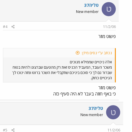
טליה37
ט
New member
#4
11/2/06
פשוט מוזר
נכתב ע"י נסים מידן:
אלה ניכויים שממילא מנוכים
משכר העובד, המעביד הכניס זאת רק מהטעם שברצונו להיות בטוח
שברור גם לך כי סוכם ביניכם שתקבלי את השכר ברוטו ומזה ינוכו לך
הניכויים כחוק.
פשוט מוזר
כי באף חוזה בעבר לא היה סעיף כזה
טליה37
ט
New member
#5
11/2/06