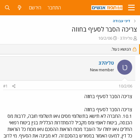
התחבר
הירשם
דיני עבודה
צריכה הסבר לסעיף בחוזה
פ
פ
טליה37
10/2/06
ו
ו
ת
הנושא נעול.
ר
ח
ס
ה
ם
טליה37
ט
נ
ב
New member
ו
ת
ש
א
א
ר
#1
10/2/06
י
ך
צריכה הסבר לסעיף בחוזה
צריכה הסבר לסעיף בחוזה
10.1. החברה לא תישא בתשלומי מסים ו\או תשלומי חובה, לרבות מס
הכנסה, ביטוח לאומי ומס מקביל להסתדרות הכללית בגין ביטוח רפואי
החלים ו\או יחולו על העובד מכוח הוראות ההסכם ו\או מכוח כל הוראות
כל דין, למעט האמור במפורש בהסכם זה. לא מבינה את הסעיף. מי לרוב