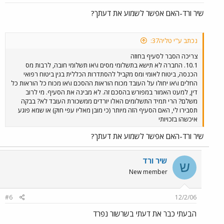
שיר ורד-האם אפשר לשמוע את דעתך?
נכתב ע"י טליה37:
צריכה הסבר לסעיף בחוזה
10.1. החברה לא תישא בתשלומי מסים ו\או תשלומי חובה, לרבות מס
הכנסה, ביטוח לאומי ומס מקביל להסתדרות הכללית בגין ביטוח רפואי
החלים ו\או יחולו על העובד מכוח הוראות ההסכם ו\או מכוח כל הוראות כל
דין, למעט האמור במפורש בהסכם זה. לא מבינה את הסעיף. מי לרוב
משלם? הרי תמיד התשלומים האלו יורדים ממשכורת העובד לא? בבקה
תסבירו לי, האם הסעיף הזה מיותר (כי מובן מאליו עפי חוק) או שמא פוגע
איכשהו בזכויותי
שיר ורד-האם אפשר לשמוע את דעתך?
שיר ורד
ש
New member
#6
12/2/06
הבעתי כבר את דעתי בשרשור נפרד