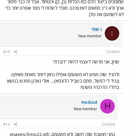
שתומכים בייצור הדם כמו הכליות (כן, כן) והטחול. אבל זה כבר סיפור
ארוך ולא כ"כ מתאים לאינטרנט. תוכלי לשלוח לי מסר ואפרט יותר כדי
לא לשמעם את כולן.
ו שתי
ו
New member
#10
23/4/04
שרון, אני מרשה לעצמי להיות "דוברת"
ולהגיד שזה ממש לא משעמם ואפילו נחוץ ליותר מאחת מאיתנו.
(נגיד לי למשל, סתם בשביל הדוגמא).... אולי נארגן מפגש בנושא
ברזל? הדרכה? משהו?
HoGod
H
New member
#13
23/4/04
גמני חושבת שזה חשוב ולא משעמם../images/Emo22.gif