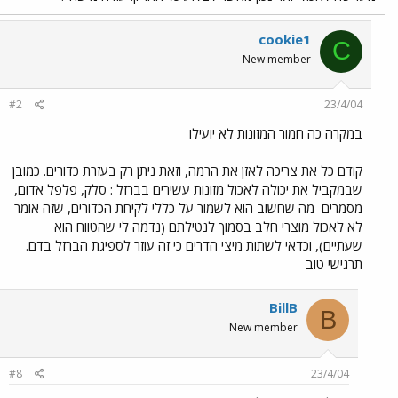
cookie1
C
New member
#2
23/4/04
במקרה כה חמור המזונות לא יועילו
קודם כל את צריכה לאזן את הרמה, וזאת ניתן רק בעזרת כדורים. כמובן
שבמקביל את יכולה לאכול מזונות עשירים בברזל : סלק, פלפל אדום,
מסמרים
מה שחשוב הוא לשמור על כללי לקיחת הכדורים, שזה אומר
לא לאכול מוצרי חלב בסמוך לנטילתם (נדמה לי שהטווח הוא
שעתיים), וכדאי לשתות מיצי הדרים כי זה עוזר לספיגת הברזל בדם.
תרגישי טוב
BillB
B
New member
#8
23/4/04