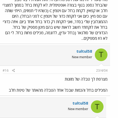
שהברזל נספג בגוף בצורה אופטימלית. לא לקחת ברזל בסמוך למוצרי
חלב או קפאין. לקחת ברזל עם ויטמין C (כשהיו לי תפוזים, הייתי שותה
עם כוס מיץ. כיום אני לוקחת כדור של ויטמין C לפני הברזל). היום
ההמוגלובין שלי בסדר, ואני לוקחת רק כדור ברזל אחד ביום. איזה כדורי
ברזל את לוקחת? חשוב לראות שיש בהם מינון מספיק של ברזל.
הכדורים של סולגאר (ברזל עדין), לדוגמה, מכילים פחות ברזל. לי הם
לא היו מספיקים...
tultul58
T
New member
#16
23/4/04
מצרפת לך טבלה של מזונות
המכילים ברזל והכמות שבכל אחד הטבלה מהאתר של טיפת חלב
tultul58
T
New member