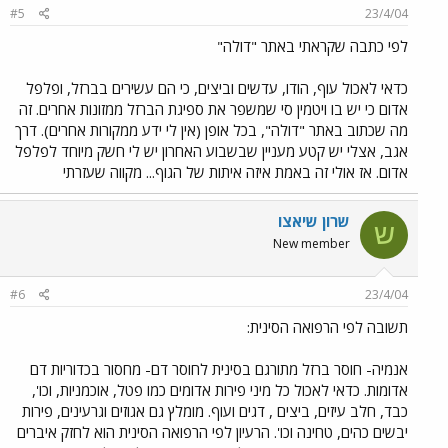
#5
23/4/04
לפי כתבה שקראתי באתר "דולה"
כדאי לאכול עוף, הודו, עדשים וביצים, כי הם עשירים בברזל, ופלפל
אדום כי יש בו ויטמין סי שמשפר את ספיגת הברזל ממזונות אחרים. זה
מה שכתוב באתר "דולה", בכל אופן (אין לי ידע ממקורות אחרים). דרך
אגב, אצלי יש קטע מעניין שבשבוע האחרון יש לי חשק מיוחד לפלפל
אדום. אז אולי זה באמת איזה איתות של הגוף... מקווה שעזרתי
שרון שיאצו
ש
New member
#6
23/4/04
תשובה לפי הרפואה הסינית:
אנמיה- חוסר ברזל מתורגם בסינית לחוסר דם- מחסור בכדוריות דם
אדומות. כדאי לאכול כל מיני פירות אדומים כמו פטל, אוכמניות, וכו',
כבד, חלב עיזים, ביצים , דגים ועוף. מומלץ גם אגוזים וגרעינים, פירות
יבשים כהים, טחינה וכו'. הרעיון לפי הרפואה הסינית הוא לחזק איברים