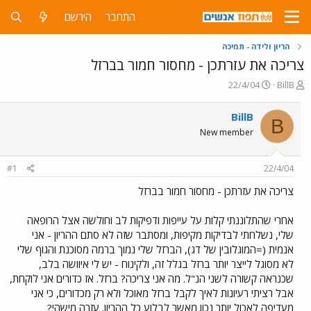
התחבר
הירשם
הריון ולידה - תמיכה
צריכה את עזרתכן - מחסור חמור בברזל
פ
פ
22/4/04
BillB
ו
ו
ת
ר
BillB
B
ח
ס
New member
ה
ם
נ
ב
ו
ת
#1
22/4/04
ש
א
א
ר
צריכה את עזרתכן - מחסור חמור בברזל
י
ך
אחרי שהתלוננתי קלות על עייפות ודפיקות לב וחולשה אצל הרופאה
שלי, נשלחתי לבדיקות מקיפות, ומסתבר שזה לא סתם ההריון - אני
אנמית (=המוגלובין של דג), הברזל שלי נמוך ברמה מסוכנת והגוף שלי
לא מסוגל לייצר יותר ברזל בגלל זה, ולקינוח - יש לי איוושה בלב,
שכנראה קשורה לשני הנ"ל. מה אני צריכה? ברזל. אז כדורים אני לוקחת,
אבל רציתי רעיונות לאיך לקבל ברזל מאוכל ולא רק מכדורים, כי אני
מעדיפה לאכול יותר נכון מאשר לבלוע כל ההריון. עזרה מישהי?