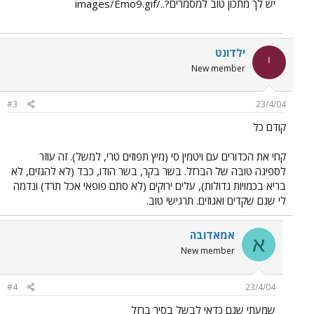
יש לך מתכון טוב למסמרים?../images/Emo9.gif
ילדונט
י
New member
#3
23/4/04
קודם כל
קחי את הכדורים עם ויטמין סי (מיץ תפוזים טרי, למשל). זה עוזר
לספיגה טובה של הברזל. בשר בקר, בשר הודו, כבד (לא להגזים, לא
בריא בכמויות גדולות), עלים ירוקים (לא סתם פופאי אכל תרד) ונדמה
לי שגם שקדים ואגוזים. תרגישי טוב.
אמאדובה
א
New member
#4
23/4/04
שמעתי שגם כדאי לבשל בסיר ברזל