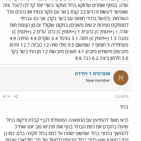
שלנו. בנוסף אומרים שדווקא ברזל ממקור בשרי יותר קל לנו לעכל. ומה
שאפשר לעשות זה לערבב קצת בשר עם מקור צמחי ואז נהנים מכל
העולמות. (למשל גרגירי חומוס עם בשר בקר). אני גם עברתי
לממתקים מפירות יבשים (תאנים) במקום שוקולד וכו מן הצומח תות
שדה 1 (+ויטמין C) כרובית 1 (+ויטמין C) כרוב עלים 2 (+ויטמין C)
גמבה 1.3 (+ויטמין C) חסה 3.1 בורגול 3.4 שקדים 4.4 טחינה 4.9
פטרוזיליה 5 חומוס 7 שומשום 9.5 פולי סויה 12 כוביזה 12.7 פירות
מיובשים מישמיש מיובש 4.1 תאנים מיובשות 12 מן החי בשר בקר
3.6 חלמון ביצה 6.2 כבד 8.8
אנונימית 1 ויחידה
א
New member
#14
23/4/04
ברזל
כדאי מאוד להתייעץ עם הרופא/ה המטפלת לגביי קבלת זריקות ברזל
שיעלו בהקדם את רמת הברזל בגוף ואת תרגישי טוב יותר ואח"כ
להמשיך בכדורי ברזל שפשוט ישמרו על רמת ברזל תקינה בדם. כמו כן
קחי בחשבון שיש כדורי ברזל טבעיים (למשל של חב' סולגאר) שרמת