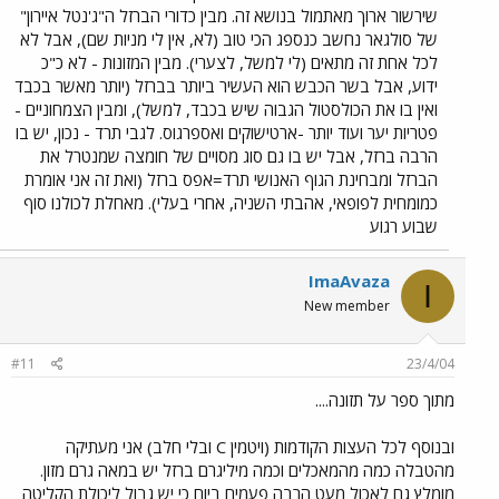
שירשור ארוך מאתמול בנושא זה. מבין כדורי הברזל ה"ג'נטל איירון"
של סולגאר נחשב כנספג הכי טוב (לא, אין לי מניות שם), אבל לא
לכל אחת זה מתאים (לי למשל, לצערי). מבין המזונות - לא כ"כ
ידוע, אבל בשר הכבש הוא העשיר ביותר בברזל (יותר מאשר בכבד
ואין בו את הכולסטול הגבוה שיש בכבד, למשל), ומבין הצמחוניים -
פטריות יער ועוד יותר -ארטישוקים ואספרגוס. לגבי תרד - נכון, יש בו
הרבה ברזל, אבל יש בו גם סוג מסויים של חומצה שמנטרל את
הברזל ומבחינת הגוף האנושי תרד=אפס ברזל (ואת זה אני אומרת
כמומחית לפופאי, אהבתי השניה, אחרי בעלי). מאחלת לכולנו סוף
שבוע רגוע
ImaAvaza
I
New member
#11
23/4/04
מתוך ספר על תזונה....
ובנוסף לכל העצות הקודמות (ויטמין C ובלי חלב) אני מעתיקה
מהטבלה כמה מהמאכלים וכמה מיליגרם ברזל יש במאה גרם מזון.
מומלץ גם לאכול מעט הרבה פעמים ביום כי יש גבול ליכולת הקליטה