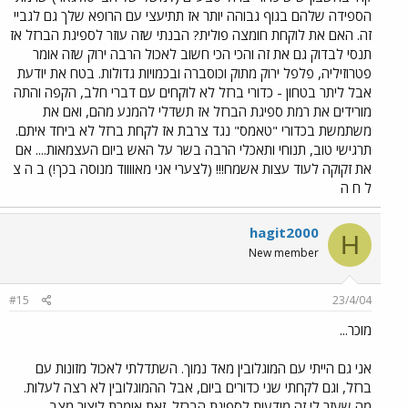
הספידה שלהם בגוף גבוהה יותר אז תתיעצי עם הרופא שלך גם לגביי
זה. האם את לוקחת חומצה פולית? הבנתי שזה עוזר לספיגת הברזל אז
תנסי לבדוק גם את זה והכי הכי חשוב לאכול הרבה ירוק שזה אומר
פטרוזיליה, פלפל ירוק מתוק וכוסברה ובכמויות גדולות. בטח את יודעת
אבל ליתר בטחון - כדורי ברזל לא לוקחים עם דברי חלב, הקפה והתה
מורידים את רמת ספיגת הברזל אז תשדלי להמנע מהם, ואם את
משתמשת בכדורי "טאמס" נגד צרבת אז לקחת ברזל לא ביחד איתם.
תרגישי טוב, תנוחי ותאכלי הרבה בשר על האש ביום העצמאות.... אם
את זקוקה לעוד עצות אשמח!!! (לצערי אני מאווווד מנוסה בכך!) ב ה צ
ל ח ה
hagit2000
H
New member
#15
23/4/04
מוכר...
אני גם הייתי עם המוגלובין מאד נמוך. השתדלתי לאכול מזונות עם
ברזל, וגם לקחתי שני כדורים ביום, אבל ההמוגלובין לא רצה לעלות.
מה שעזר לי זה מודעות לספיגת הברזל. זאת אומרת ליצור מצב