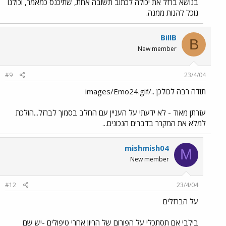
בנושא ברזל את יכולה לכתוב תשובה אחת, שתיכנס כמאמר, וכולנו
נוכל להנות ממנה.
BillB
B
New member
#9
23/4/04
תודה רבה לכולכן ../images/Emo24.gif
עזרתן מאוד - לא ידעתי על העניין עם החלב בסמוך לברזל...הולכת
למלא את המקרר בדברים הנכונים...
mishmish04
M
New member
#12
23/4/04
על הברזלים
בילבי אם תסתכלי על הפורום של הריון אחרי טיפולים -יש שם