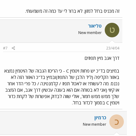
זה מכניס ברזל למזון. לא ברור לי עד כמה זה משמעותי.
טליאור
ט
New member
#7
23/4/04
דרך אגב מיץ תפוזים
במיצים בד"כ יש פחות ויטמין C - כי הריכוז הגבוה של הויטמין נמצא
באזור הקליפה (ליד הלבן של התפוז)ובמיץ בד"כ האזור הזה לא
נכנס. מה לעשות? או לאכול תפוז / קלמנטינה / כל פרי הדר אחר
או קיווי (אני לא בטוחה אם הוא בעונה עכשיו) דרך אגב, אם המצב
שלך ממש ממש חמור, אולי שווה לבדוק אפשרות של לקחת כדור
ויטמין C בסמוך לכדור ברזל.
כרמיון
כ
New member