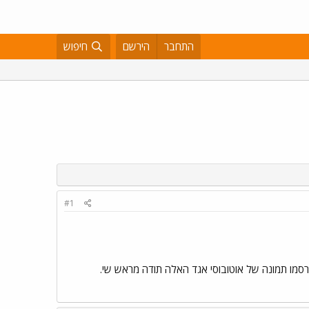
התחבר
הירשם
חיפוש
#1