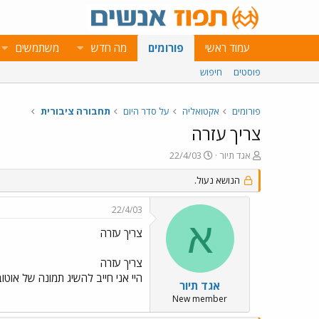
עמוד ראשי
פורומים
מה חדש
משתמשים
פוסטים
חיפוש
פורומים
אקטואליה
על סדר היום
תחבורה ציבורית
צריך עזרה
פ
פ
אגד תיור
22/4/03
ו
ו
ת
ר
הנושא נעול.
ח
ס
ה
ם
22/4/03
נ
ב
א
ו
ת
צריך עזרה
ש
א
א
ר
צריך עזרה
י
היי אני חייב להשיג תמונה של אוטובוס אגד מרצדס בנץ' 0303 או MAN 18.350 או 0404 בשביל עבו
ך
אגד תיור
New member