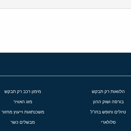
י
שור
הלוואות רק תבקש
מימון רכב רק תבקש
בורסה ושוק ההון
מזג האוויר
טיולים וחופש בחו"ל
משכנתאות וייעוץ מחזור
סלולארי
מבשלים כשר