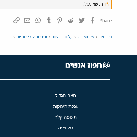
הנושא נעול.
פייסבוק
Twitter
Reddit
Pinterest
Tumblr
WhatsApp
דואר אלקטרונ
הוסף קי
Share:
פורומים
אקטואליה
על סדר היום
תחבורה ציבורית
האח הגדול
עגלת תינוקות
תעופה קלה
טלוויזיה