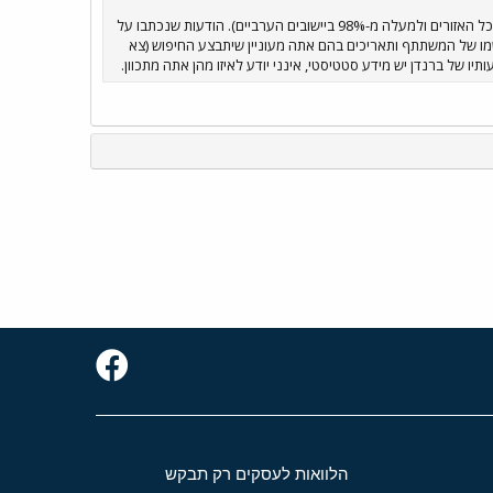
בידיעות אחרונות של היום פורסמה ידיעה העוסקת באחוז ההשקעות בתשתית בישראל בשנה האחרונה (למעלה מ-96% בכל האזורים ולמעלה מ-98% ביישובים הערביים). הודעות שנכתבו על
מו של המשתתף ותאריכים בהם אתה מעוניין שיתבצע החיפוש (צא
 של ברנדן יש מידע סטטיסטי, אינני יודע לאיזו מהן אתה מתכוון.
הלוואות לעסקים רק תבקש