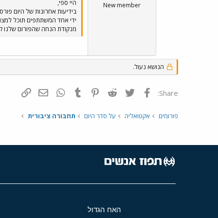
היי ספי,
New member
ידי אחד המשתתפים תוכל למצוא
מנקודת הנחה שהפורום שלנו קיי
הנושא נעול.
פייסבוק
Twitter
Reddit
Pinterest
Tumblr
WhatsApp
דואר אלקטרונ
הוסף קי
Share:
פורומים
אקטואליה
על סדר היום
תחבורה ציבורית
האח הגדול