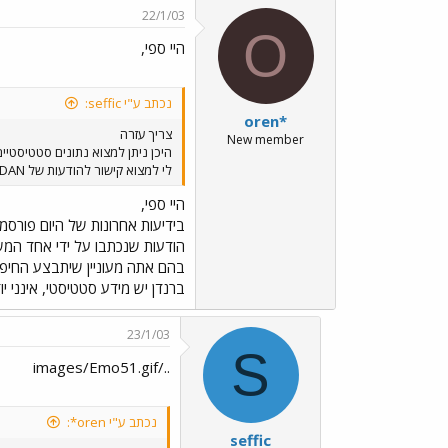
22/1/03
O
היי ספי,
נכתב ע"י seffic:
oren*
צריך עזרה
New member
היכן ניתן למצוא נתונים סטטיסטי
לי למצוא קישור להודעות של BRENDAN שהופיעו בפורום לפני זמן מה, ועסקו בכל מיני סטטיסטיקות שכאלו. אודה לכם מראש.
היי ספי,
הודעות שנכתבו על ידי אחד המש
בהם אתה מעוניין שיתבצע החיפו
ברנדן יש מידע סטטיסטי, אינני יו
23/1/03
S
../images/Emo51.gif
נכתב ע"י oren*:
seffic