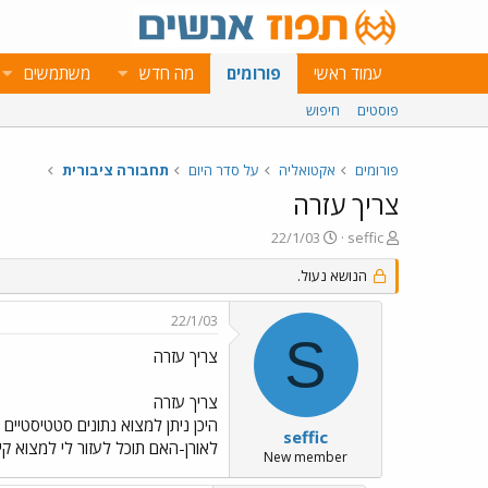
עמוד ראשי
פורומים
מה חדש
משתמשים
פוסטים
חיפוש
פורומים
אקטואליה
על סדר היום
תחבורה ציבורית
צריך עזרה
פ
פ
22/1/03
seffic
ו
ו
ת
ר
הנושא נעול.
ח
ס
ה
ם
22/1/03
נ
ב
S
ו
ת
צריך עזרה
ש
א
א
ר
צריך עזרה
י
היכן ניתן למצוא נתונים סטטיסטי
ך
seffic
לאורן-האם תוכל לעזור לי למצוא קישור להודעות של BRENDAN שהופיעו בפורום לפני זמן מה, ועסק
New member