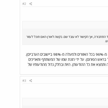
#2
 התחבורה, אך הקישור לא עובד שם. בקשה לאורן-האם תוכל לעזור
בידיעות אחרונות של היום פורסמה ידיעה העוסקת באחוז ההשקעות בתשתית בישראל בשנה האחרונה (למעלה מ-96% בכל האזורים ולמעלה מ-98% ביישובים הערביים).
בראש הפורום). על ידי הזנת שמו של המשתתף ותאריכים
תמצא את כל ההודעות). היות ובחלק גדול מהודעותיו של
#3