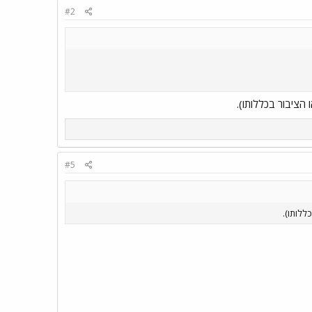
#2
הציבור בכללותו).
#5
ללותו).