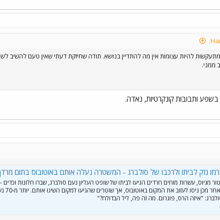
מתעקשות להיות עצומות אין מה להתדיין בנושא. תודה שחיזקת דעתי שאין טעם להשיב לשא
 ממני.
בשפע ותבובות קונקרטיות, נאדה.
רמו נזק לביתו ולרכבו של סולברג - המשטרה נעלה אותם באוטובוס בתום מרד
 מגיוס, עשרות מוחים חרדים הגיעו לביתו של שופט העליון נעם סולברג, שברו חלונות וכדים -
וגרמו נזק לכניסה. לאחר מכן ניסו לעז
לברג: "איזה הרס, פוגרום. מה זה פה, ליל הבדולח?"