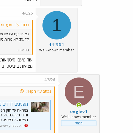
4/6/26
1
נכתב ע"י Harrington:
כצפוי, עם עיניים ש
לדעת) לא פחות טוב
1ספי11
בריאות.
Well-known member
עוד פעם. סיסמאות 
מציאות ביביסטית.
4/6/26
E
נכתב ע"י חנן44:
מפגינים חרדים ג
במחאה על חוק הפטור
evglev1
Well-known member
רעייתו של השופט סו
מנהל
www.ynet.co.il