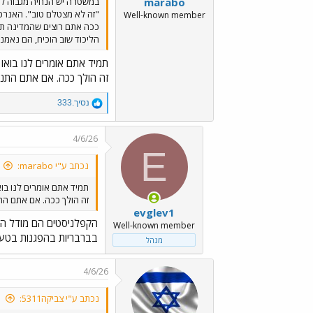
marabo
במשטרה יש הנחיה מגבוה ל
"זה לא מצטלם טוב". האנרכיה
Well-known member
ככה אתם רוצים שהמדינה ת
הליכוד שוב הוכיח, הם נאמנ
תמיד אתם אומרים לנו בואו ת
זה הולך ככה. אם אתם התנה
R
נסיך.333
e
a
c
4/6/26
t
E
i
נכתב ע"י marabo:
o
n
תמיד אתם אומרים לנו בואו
s
זה הולך ככה. אם אתם הת
:
evglev1
הקפלניסטים הם מודל החי
Well-known member
בברבריות בהפגנות בטענ
מנהל
4/6/26
נכתב ע"י צביקה5311: