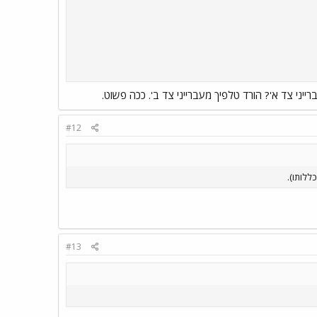
יני צד א'? הורד טלפיך מעברייני צד ב'. ככה פשוט.
#12
ללותו).
#13