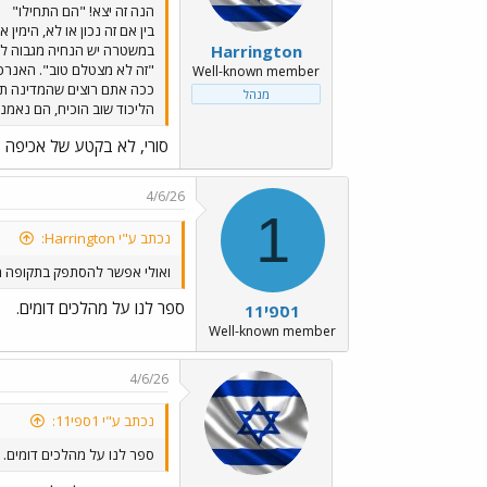
הנה זה יצא! "הם התחילו"
בין אם זה נכון או לא, הימין
Harrington
במשטרה יש הנחיה מגבוה ל
"זה לא מצטלם טוב". האנרכיה
Well-known member
ככה אתם רוצים שהמדינה ת
מנהל
הליכוד שוב הוכיח, הם נאמנ
סורי, לא בקטע של אכיפה בר
4/6/26
1
נכתב ע"י Harrington:
ואולי אפשר להסתפק בתקופה מקב
ספר לנו על מהלכים דומים.
1ספי11
Well-known member
4/6/26
נכתב ע"י 1ספי11:
ספר לנו על מהלכים דומים.