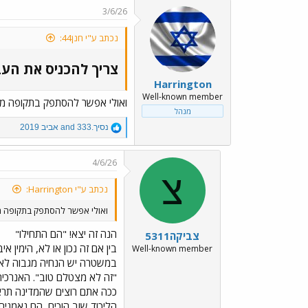
c
3/6/26
t
i
נכתב ע"י חנן44:
o
n
s
צריך להכניס את העבר
:
Harrington
Well-known member
ואולי אפשר להסתפק בתקופה מקבי
מנהל
R
נסיך.333
and
אביב 2019
e
a
c
4/6/26
t
צ
i
נכתב ע"י Harrington:
o
n
ואולי אפשר להסתפק בתקופה מקב
s
:
הנה זה יצא! "הם התחילו"
צביקה5311
בין אם זה נכון או לא, הימין א
Well-known member
במשטרה יש הנחיה מגבוה לא
"זה לא מצטלם טוב". האנרכיה 
ככה אתם רוצים שהמדינה תר
הליכוד שוב הוכיח, הם נאמנים