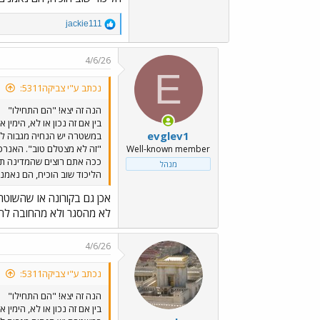
R
jackie111
e
a
c
4/6/26
t
E
i
נכתב ע"י צביקה5311:
o
n
הנה זה יצא! "הם התחילו"
s
בין אם זה נכון או לא, הימין
:
evglev1
במשטרה יש הנחיה מגבוה ל
"זה לא מצטלם טוב". האנרכיה
Well-known member
ככה אתם רוצים שהמדינה ת
מנהל
הליכוד שוב הוכיח, הם נאמנ
אכן גם בקורונה או שהשוטר
לא מהסגר ולא מהחובה לחב
4/6/26
נכתב ע"י צביקה5311:
הנה זה יצא! "הם התחילו"
בין אם זה נכון או לא, הימין