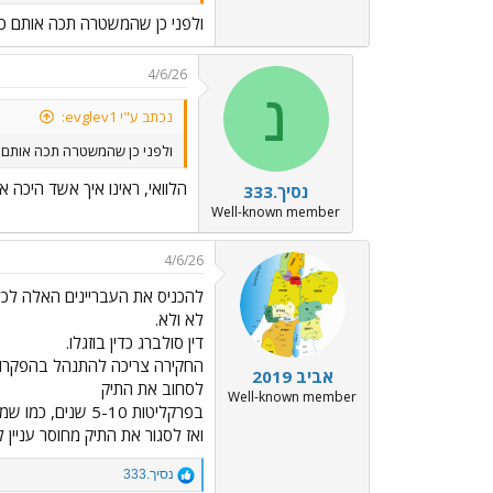
ולפני כן שהמשטרה תכה אותם כ
4/6/26
נ
נכתב ע"י evglev1:
ולפני כן שהמשטרה תכה אותם 
הלוואי, ראינו איך אשד היכה א
נסיך.333
Well-known member
4/6/26
להכניס את העבריינים האלה לכ
לא ולא.
דין סולברג כדין בוזגלו.
החקירה צריכה להתנהל בהפקרות 
אביב 2019
לסחוב את התיק
Well-known member
בפרקליטות 5-10 שנים, כמו שמקובל במבחן בוזגלו.
ואז לסגור את התיק מחוסר עניין לצ
R
נסיך.333
e