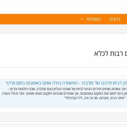
בלוגים
המומחים
 רבות לכלא
נזק לביתו ולרכבו של סולברג - המשטרה נעלה אותם באוטובוס בתום מרדף
ס, עשרות מוחים חרדים הגיעו לביתו של שופט העליון נעם סולברג, שברו חלונות וכדים -
וגרמו נזק לכניסה. לאחר מכן ניסו לעזוב את המקום באוטובוס, אך שוטרים שהגיעו למקום השיגו אותם. יותר מ-70 נעצרו.
"איזה הרס, פוגרום. מה זה פה, ליל הבדולח?"