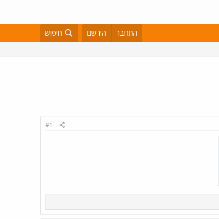
התחבר
הירשם
חיפוש
#1