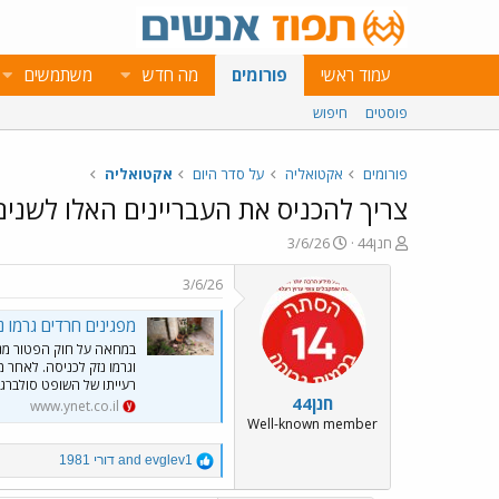
עמוד ראשי
פורומים
מה חדש
משתמשים
פוסטים
חיפוש
פורומים
אקטואליה
על סדר היום
אקטואליה
צריך להכניס את העבריינים האלו לשנים
פ
פ
חנן44
3/6/26
ו
ו
ת
ר
3/6/26
ח
ס
ה
ם
מפגינים חרדים גרמו 
נ
ב
במחאה על חוק הפטור מגיו
ו
ת
ש
א
רעייתו של השופט סולברג: 
חנן44
א
ר
www.ynet.co.il
י
Well-known member
ך
R
evglev1
and
דורי 1981
e
a