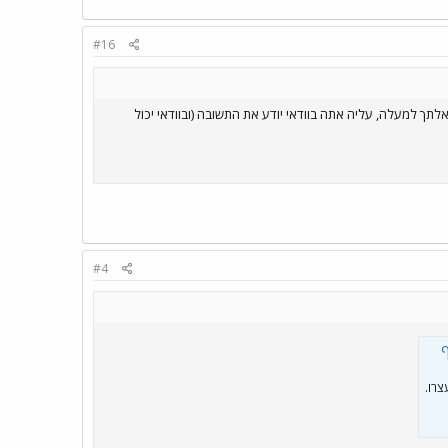
#16
לתך למעלה, עליה אתה בוודאי יודע את התשובה (ובוודאי יכול
#4
ף
וב את המקום באוטובוס, אך שוטרים שהגיעו למקום השיגו אותם. יותר מ-70 נעצרו.