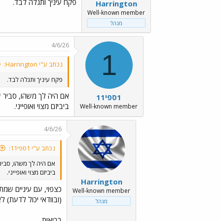
פקח עיניך ותגלה לבד.
Harrington
Well-known member
מנהל
4/6/26
1
נכתב ע"י Harrington:
פקח עיניך ותגלה לבד.
אם היה לך משהו, סביר שה
1ספי11
ביביזם מצוי ואופייני.
Well-known member
4/6/26
נכתב ע"י 1ספי11:
אם היה לך משהו, סביר
ביביזם מצוי ואופייני.
Harrington
כצפוי, עם עיניים שמ
Well-known member
(ובוודאי יכול לדעת) ל
מנהל
בריאות.