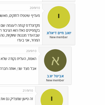
20/9/10
י
מעדיף שיטפלו לחזקים, מאשר
מקדונלדס קנתה לעצמה שם נרד
בקמפיינים כאלו הוא הציבור ה
יואב חיים דיאלוג
שבהעדר מגננות שיווקיות, נו
New member
המהיר, אני בעד!
20/9/10
א
האמת, העלית נקודה שלא 
אבל מצד שני, אותה חברה מ
אביטל יוגב
New member
21/9/10
י
זה טיעון שמצדיק גם את