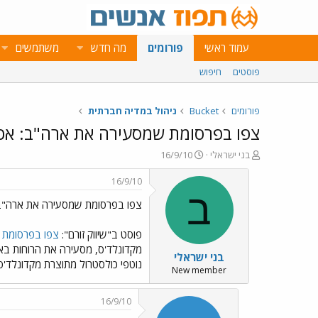
עמוד ראשי
פורומים
מה חדש
משתמשים
פוסטים
חיפוש
פורומים
Bucket
ניהול במדיה חברתית
צפו בפרסומת שמסעירה את ארה"ב: אכ
פ
פ
בני ישראלי
16/9/10
ו
ו
ת
ר
16/9/10
ח
ס
ב
צפו בפרסומת שמסעירה את ארה"ב:
ה
ם
נ
ב
ו
ת
פוסט ב"שיווק זורם":
צפו בפרסומת 
ש
א
מקדונלד'ס, מסעירה את הרוחות בא
בני ישראלי
א
ר
נוטפי כולסטרול מתוצרת מקדונלד'ס
י
New member
ך
16/9/10