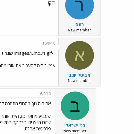
ר
חזק!
רונס
New member
16/9/10
א
../images/Emo31.gif שונאת שנטפלים לאחרים, גם אם הם חזקים
אפשר היה להעביר את אותו מסר ב
אביטל יוגב
New member
16/9/10
ב
אם היה גוף מסחרי מתחרה למ
שמביע מחאה כזו, הייתי אומר 
שהם מייצגים. הבדיקה המשפטי
בני ישראלי
פרסומית אחרת.
New member