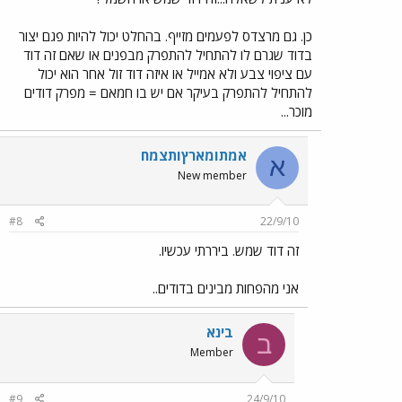
כן. גם מרצדס לפעמים מזייף. בהחלט יכול להיות פגם יצור
בדוד שגרם לו להתחיל להתפרק מבפנים או שאם זה דוד
עם ציפוי צבע ולא אמייל או איזה דוד זול אחר הוא יכול
להתחיל להתפרק בעיקר אם יש בו חמאם = מפרק דודים
מוכר...
אמתIמארץIתצמח
א
New member
#8
22/9/10
זה דוד שמש. ביררתי עכשיו.
אני מהפחות מבינים בדודים..
בינא
ב
Member
#9
24/9/10