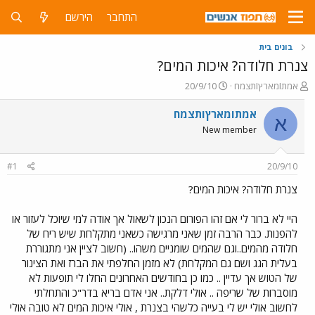
התחבר
הירשם
בונים בית
צנרת חלודה? איכות המים?
פ
פ
אמתIמארץIתצמח
20/9/10
ו
ו
ת
ר
אמתIמארץIתצמח
א
ח
ס
New member
ה
ם
נ
ב
ו
ת
#1
20/9/10
ש
א
א
ר
צנרת חלודה? איכות המים?
י
ך
היי לא ברור לי אם זהו הפורום הנכון לשאול אך אודה למי שיוכל לעזור או
להפנות. כבר הרבה זמן שאני מרגישה כשאני מתקלחת שיש ריח של
חלודה מהמים..וגם שהמים שומניים משהו.. (חשוב לציין אני מתגוררת
בעלית הגג ושם גם המקלחת) לא מזמן החלפתי את הברז ואת הצינור
של הטוש אך עדיין .. כמו כן בחודשים האחרונים החלו לי תופעות לא
מוסברות של שריפה .. אולי דלקת.. אני אדם בריא בדר"כ והתחלתי
לחשוב אולי יש לי בעייה כלשהי בצנרת , אולי איכות המים לא טובה אולי