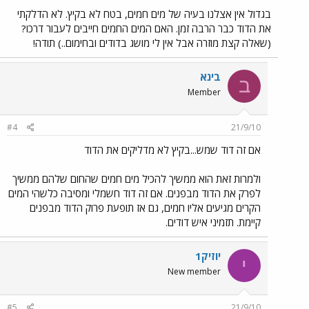
בגדול אין אצלנו בעיה של מים חמים, בטח לא בקיץ. לא הדלקתי
את הדוד כבר הרבה זמן. האם המים החמים חייבים לעבור דרכו?
(שאלה קצת מוזרה אבל אין לי מושג בדודים ובחימום..) תודה!
בינא
ב
Member
#4
21/9/10
אם זה דוד שמש...בקיץ לא מדליקים את הדוד
ולמרות זאת הוא ממשיך להכיל מים חמים שהחום שלהם ממשיך
לפרק את הדוד מבפנים. אם זה דוד חשמלי ומסיבה כלשהי המים
הקרים מגיעים אליו חמים, גם אז תופעת פרוק הדוד מבפנים
קיימת. תזמיני איש דודים.
יוזיק1
י
New member
#5
21/9/10