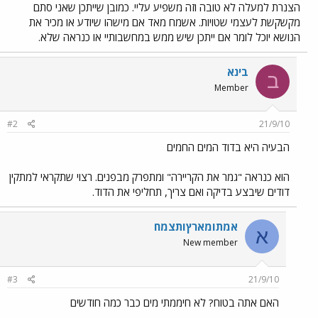
הצנרת למעלה לא טובה וזה משפיע עליי. כמובן שייתכן שאני סתם
מקשקשת לעצמי שטויות. אשמח מאד אם מישהו שיודע או מכיר את
הנושא יוכל לומר אם ייתכן שיש ממש במחשבותיי או כנראה שלא.
בינא
ב
Member
#2
21/9/10
הבעיה היא בדוד המים החמים
הוא כנראה "גמר את הקריירה" ומתפרק מבפנים. רצוי שתקראי למתקין
דודים שיבצע בדיקה ואם צריך, תחליפי את הדוד.
אמתIמארץIתצמח
א
New member
#3
21/9/10
האם אתה בטוח? לא חיממתי מים כבר כמה חודשים