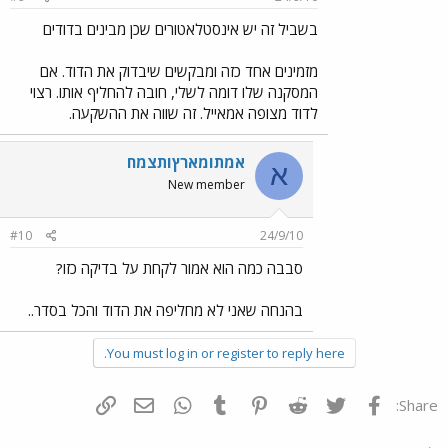
בשביל זה יש אינסטלאטורים שכן מבינים בדודים
מזמינים אחד כזה ומבקשים שיבדוק את הדוד. אם
המסקנה שלו דומה לשלי, חובה להחליף אותו. רצוי
לדוד מצופה אמאייל. זה שווה את ההשקעה.
אמתIמארץIתצמח
א
New member
#10
24/9/10
סבבה כמה הוא אמור לקחת על בדיקה כזו?
בהנחה שאני לא מחליפה את הדוד והכל בסדר..
You must log in or register to reply here.
פייסבוק
Twitter
Reddit
Pinterest
Tumblr
WhatsApp
דואר אלקטרוני
הוסף קישור
Share: