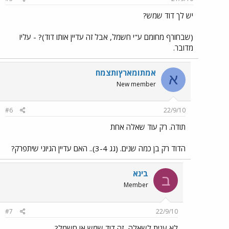
יש לך דוד שמש?
(שבחורף מחומם ע"י חשמל, אבל זה עדיין אותו דוד)? - עליו
מדובר.
אמתIמארץIתצמח
א
New member
#6
22/9/10
תודה. רק עוד שאלה אחת
הדוד רק בן כמה שנים. (גג 3-4).. האם עדיין הגיוני שיתפרק?
בינא
ב
Member
#7
22/9/10
לא ענית לשאלה...זה דוד שמש או חשמל?