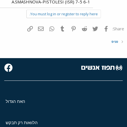
A.SMASHNOVA-PISTOLESI (ISR) 7-5 6-1
You must log in or register to reply here.
פייסבוק
Twitter
Reddit
Pinterest
Tumblr
WhatsApp
דואר אלקטרוני
הוסף קישור
Share:
טניס
האח הגדול
הלוואות רק תבקש