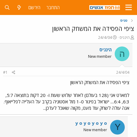
התחבר
הירשם
טניס
ציפי הפסידה את המשחק הראשון
פ
פ
הינגיס
24/4/04
ו
ו
ת
ר
הינגיס
ה
ח
ס
New member
ה
ם
נ
ב
ו
ת
#1
24/4/04
ש
א
א
ר
ציפי הפסידה את המשחק הראשון
י
ך
למארט אני (128 בעולם) לאחר שלוש שעות ו- 20 דקות בתוצאה 5:7,
6:3, 6:4.... ישראל בפיגור 1-0 מול אסטוניה בקרב על העלייה לפלייאוף.
אנה עולה לשחק עוד מעט, מקווה שאוכל לעדכן...
y o y o y o y o
Y
New member