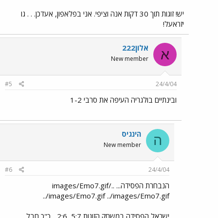
יש! זוגות תוך 30 דקות אנה וציפי. אני בפלאפון, אעדכן. . . גו
יזראעל!
אלון222
א
New member
#5
24/4/04
ובינתיים בולגריה העיפה את סרבי 1-2
הינגיס
ה
New member
#6
24/4/04
הנבחרת הפסידה... ../images/Emo7.gif
../images/Emo7.gif ../images/Emo7.gif
ישראל הפסידה במשחק הזוגות 5:7, 2:6... כ"כ חבל....