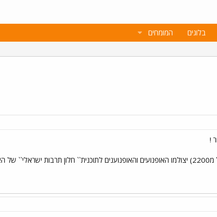
בלוגים
המומחים
 !
מחר , במפגש המועדון בערב (החל מ2200) יצולמו האופנועים והאופנוענים לתוכנית`` חלון ת