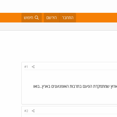
התחבר
הירשם
חיפוש
#1
רבות ישראלי`` של הארוץ שמתמקדת הפעם בתרבות האופנוענים בארץ...בואו
#2