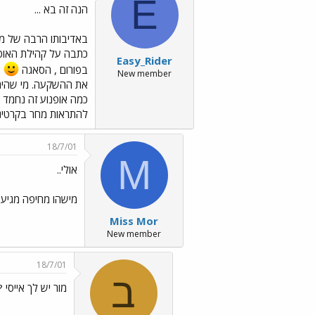
E
הנה זה בא ...
באדיבותו הרבה של מר כ
כתבה על קהילת האופנ
Easy_Rider
בפורום , הסאגה
New member
את ההשקעה. מי שהיה י
כמה אופנוע זה נחמד ו
להתראות מחר בקרטינג נחשונים. איך מ
18/7/01
M
אולי..
מישהו מחיפה מגיע
Miss Mor
New member
18/7/01
ב
מור יש לך אייסי ?