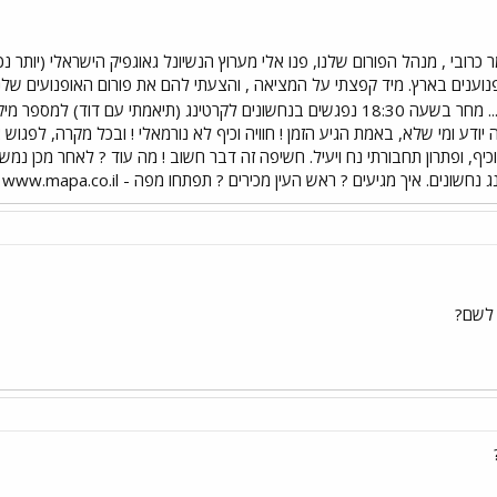
רובי , מנהל הפורום שלנו, פנו אלי מערוץ הנשיונל גאוגפיק הישראלי (יותר נכון
וענים בארץ. מיד קפצתי על המציאה , והצעתי להם את פורום האופנועים שלנ
ודע ומי שלא, באמת הגיע הזמן ! חוויה וכיף לא נורמאלי ! ובכל מקרה, לפגו
כיף, ופתרון תחבורתי נח ויעיל. חשיפה זה דבר חשוב ! מה עוד ? לאחר מכן נמשי
גיעים ? ראש העין מכירים ? תפתחו מפה - www.mapa.co.il תקישו נחשונים, ותמצאו את זה. לא מסובך !
 לשם?