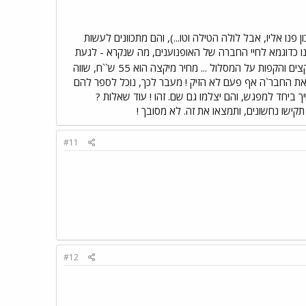
 פנו אליו, אבל לולה הטילה וטו...), והם מתכוונים לעשות
ו כדוגמא לחיי החברה של האופנוענים, מה שנקרא - לגעת
... מחר בשעה 18:30 נפגשים בנחשונים לקרטינג (תיאמתי עם דוד) למספר מיקצים והקפות על המסלול ... מחיר מיקצה הוא 55 ש``ח, שווה
ש את החבר`ה אף פעם לא הזיק ! מעבר לכך, נוכל לספר להם
ך ביחד למפגש, והם יצלמו גם שם. זהו ! עוד שאלות ?
#11
#12