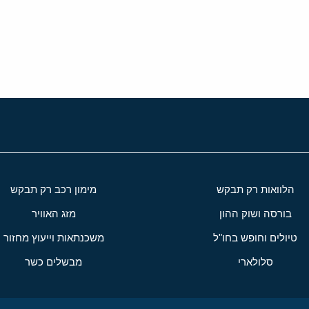
י
שור
הלוואות רק תבקש
מימון רכב רק תבקש
בורסה ושוק ההון
מזג האוויר
טיולים וחופש בחו"ל
משכנתאות וייעוץ מחזור
סלולארי
מבשלים כשר