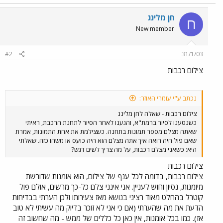
חן מלינג
ח
New member
#2
31/1/03
צילום רכבות
נכתב ע"י עומרי האוזר:
צילום רכבות - שאלה לחן מלינג
כשנסענו לסיור ברמת"א, והגענו לאחר הסיור לתחנת הרכבת, ראיתי
שאתה מצלם מספר תמונות בתחנה. כשצילמת את אחת התמונות, אמרת
שאם פול היה רואה איך אתה מצלם הוא היה כועס או משהו כזה. שאלתי
היא: כשאני מצלם רכבות, על מה צריך לשים דגש?
צילום רכבות
צילום רכבות, בדומה לכל ענף של צילום, הוא אומנות שדורשת
מיומנות, נסיון וחוש לעניין. אני אינני צלם כל-כך מרשים, אולם פול
קוטרל בהחלט מאוד רציני בנושא מאז צעירותו ולכן הערתי בבדיחות
הדעת את מה שהערתי (אם כי אני לא זוכר בדיוק מה עשיתי לא טוב
אז). כמו בכל אומנות, אין כאן כל כללים של ממש - מה שחשוב זה