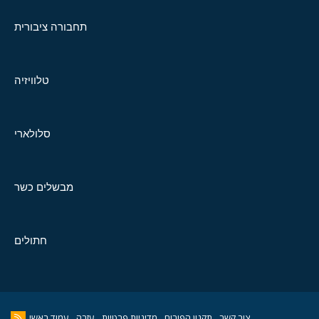
תחבורה ציבורית
טלוויזיה
סלולארי
מבשלים כשר
חתולים
צור קשר
תקנון הפורום
מדיניות פרטיות
עזרה
עמוד ראשי