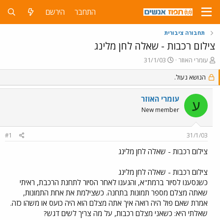
התחבר
הירשם
תחבורה ציבורית
צילום רכבות - שאלה לחן מלינג
פ
פ
עומרי האוזר
31/1/03
ו
ו
ת
הנושא נעול.
ר
ח
ס
ה
ם
עומרי האוזר
ע
נ
ב
New member
ו
ת
ש
א
א
ר
#1
31/1/03
י
ך
צילום רכבות - שאלה לחן מלינג
צילום רכבות - שאלה לחן מלינג
כשנסענו לסיור ברמת"א, והגענו לאחר הסיור לתחנת הרכבת, ראיתי
שאתה מצלם מספר תמונות בתחנה. כשצילמת את אחת התמונות,
אמרת שאם פול היה רואה איך אתה מצלם הוא היה כועס או משהו כזה.
שאלתי היא: כשאני מצלם רכבות, על מה צריך לשים דגש?