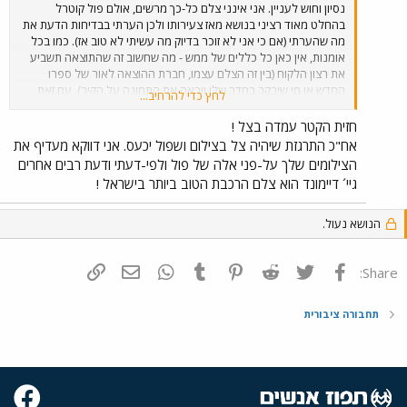
נסיון וחוש לעניין. אני אינני צלם כל-כך מרשים, אולם פול קוטרל
בהחלט מאוד רציני בנושא מאז צעירותו ולכן הערתי בבדיחות הדעת את
מה שהערתי (אם כי אני לא זוכר בדיוק מה עשיתי לא טוב אז). כמו בכל
אומנות, אין כאן כל כללים של ממש - מה שחשוב זה שהתוצאה תשביע
את רצון הלקוח (בין זה הצלם עצמו, חברת ההוצאה לאור של ספרו
החדש או מי שיבקר בחדר שלו ויראה את התמונה על הקיר). עם זאת
לחץ כדי להרחיב...
ישנם מספר עקרונות מקובלים, שמפאת קוצר היריעה אין זה המקום
להכנס עליהם, אבל אני כול להבטיח לך שניתן למצוא בחנויות הספרים
חזית הקטר עמדה בצל !
באינטרנט ספרים רבים שפורסמו בנושא צילום רכבות וגם המגזינים
אח"כ התרגזת שיהיה צל בצילום ושפול יכעס. אני דווקא מעדיף את
השונים מפרסמים מדי פעם כתבות מועילות (לפחות חלקן). בכל מקרה,
הצילומים שלך על-פני אלה של פול ולפי-דעתי ודעת רבים אחרים
חשוב לזכור שהרבה פעמים מדובר בטעמים שונים, תמונות שאמריקאי
גיי´ דיימונד הוא צלם הרכבת הטוב ביותר בישראל !
מאוד יתלהב מהן יזכו לביקורת צוננת אצל חברו הבריטי.
הנושא נעול.
פייסבוק
Twitter
Reddit
Pinterest
Tumblr
WhatsApp
דואר אלקטרוני
הוסף קישור
Share:
תחבורה ציבורית