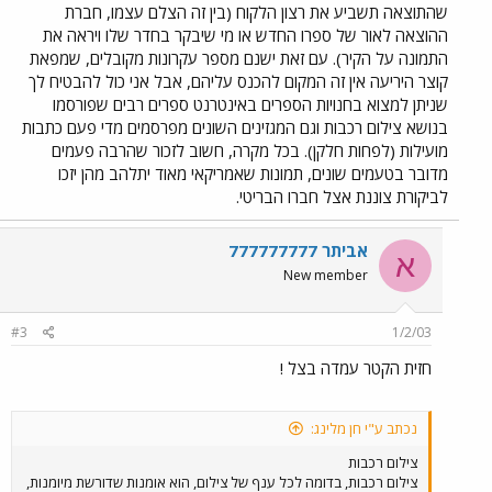
שהתוצאה תשביע את רצון הלקוח (בין זה הצלם עצמו, חברת
ההוצאה לאור של ספרו החדש או מי שיבקר בחדר שלו ויראה את
התמונה על הקיר). עם זאת ישנם מספר עקרונות מקובלים, שמפאת
קוצר היריעה אין זה המקום להכנס עליהם, אבל אני כול להבטיח לך
שניתן למצוא בחנויות הספרים באינטרנט ספרים רבים שפורסמו
בנושא צילום רכבות וגם המגזינים השונים מפרסמים מדי פעם כתבות
מועילות (לפחות חלקן). בכל מקרה, חשוב לזכור שהרבה פעמים
מדובר בטעמים שונים, תמונות שאמריקאי מאוד יתלהב מהן יזכו
לביקורת צוננת אצל חברו הבריטי.
אביתר 777777777
א
New member
#3
1/2/03
חזית הקטר עמדה בצל !
נכתב ע"י חן מלינג:
צילום רכבות
צילום רכבות, בדומה לכל ענף של צילום, הוא אומנות שדורשת מיומנות,