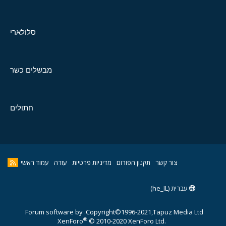
סלולארי
מבשלים כשר
חתולים
צור קשר
תקנון הפורום
מדיניות פרטיות
עזרה
עמוד ראשי
עברית (he_IL)
Forum software by
Copyright©1996-2021,Tapuz Media Ltd.
®
XenForo
© 2010-2020 XenForo Ltd.