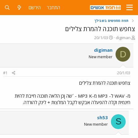
התחבר
הירשם
תפוז מחפשים בשבילך
צחפש תוכנה להמרת צלילים
פ
פ
20/1/03
digiman
ו
ו
ת
ר
digiman
D
ח
ס
New member
ה
ם
נ
ב
ו
ת
#1
20/1/03
ש
א
א
ר
צחפש תוכנה להמרת צלילים
י
ך
מ- WAV ל- MP3 מ-MP3 K - ´שה ןכן הלאה תוכנה חייבת להיות
חינמית וקלה להפעלה אבקש לקבל המלצות + לינק להורדה.
sh53
S
New member