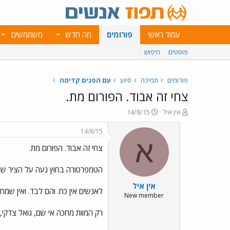
עמוד ראשי
פורומים
מה חדש
משתמשים
פוסטים
חיפוש
פורומים
תמיכה
סיוע
עם הפנים קדימה
צחי זה אבוד. הפורום מת.
פ
פ
אין איל
14/8/15
ו
ו
ת
ר
14/8/15
ח
ס
א
צחי זה אבוד. הפורום מת.
ה
ם
נ
ב
ו
ת
הטמפרטורה בחוץ נעה על הציר שבין 50° - 60° צלס
ש
א
אין איל
א
ר
לאנשים אין כח. והם לבד. ואין שמחה 
י
New member
ך
רק המוות מחכה אי שם, גואל צדקי,