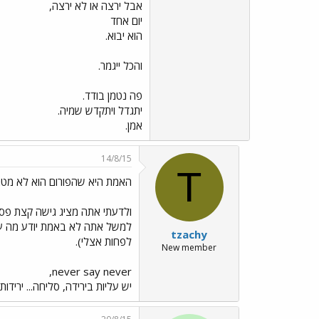
אבל ירצה או לא ירצה,
יום אחד
הוא יבוא.
והכל ייגמר.
פה נטמן בודד.
יתגדל ויתקדש שמיה.
אמן.
14/8/15
T
האמת היא שהפורום הוא לא מטרה
ולדעתי אתה מציג גישה קצת פסימ
למשל אתה לא באמת יודע מה עובר
tzachy
לפחות אצלי).
New member
never say never,
יש עליות בירידה, סליחה... ירידות 