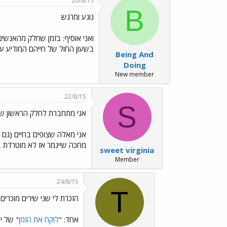
20/8/15
B
נוגע ומרגש
ואני אוסיף: בזמן שחלק מהאנשים
בשעון החול של חייהם המודיע ע
Being And
Doing
New member
22/8/15
S
אני מתחברת לחלק הראשון ש
אני מאלה שצופים בחיים (גם ב
מחכה שייגמר אז לא מוטרדת 
sweet virginia
Member
24/8/15
T
הזכרת לי שני שירים מוכרים
אחד: "
לוקח את הזמן
" של י