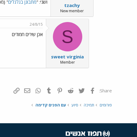
ושני: "
מתבונן בגלגלים
" (מס
tzachy
New member
24/8/15
S
אכן שירים חמודים
sweet virginia
Member
פייסבוק
Twitter
Reddit
Pinterest
Tumblr
WhatsApp
דואר אלקטרונ
הוסף קי
Share:
פורומים
תמיכה
סיוע
עם הפנים קדימה