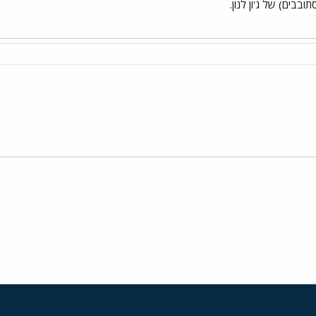
תובבים) של ג'ון לנון.
י
שור