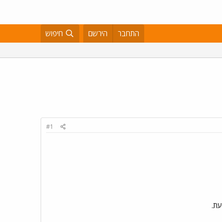
התחבר
הירשם
חיפוש
#1
עת.