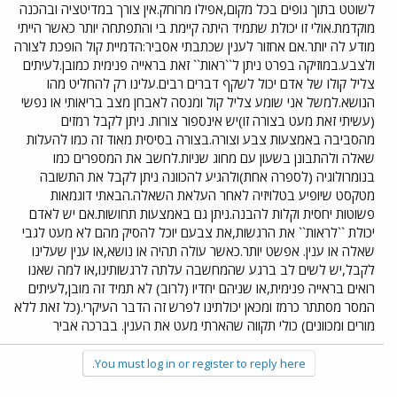
לשוטט בתוך גופים בכל מקום,אפילו מרוחק.אין צורך במדיטציה ובהכנה
מוקדמת.אולי זו יכולת שתמיד היתה קיימת בי והתפתחה יותר כאשר הייתי
מודע לה יותר.אם אחזור לענין שכתבתי אסביר:הדמיית קול הופכת לצורה
ולצבע.במוזיקה בפרט ניתן ל``ראות`` זאת בראייה פנימית כמובן.לעיתים
צליל קולו של אדם יכול לשקף דברים רבים.עלינו רק להחליט מהו
הנושא.למשל אני שומע צליל קול ומנסה לאבחן מצב בריאותי או נפשי
(עשיתי זאת מעט בצורה זו)יש אינספור צורות. ניתן לקבל רמזים
מהסביבה באמצעות צבע וצורה.בצורה בסיסית מאוד זה כמו להעלות
שאלה ולהתבונן בשעון עם מחוג שניות.לחשב את המספרים כמו
בנומרולוגיה (לספרה אחת)ולהגיע להכוונה ניתן לקבל את התשובה
מטקסט שיופיע בטלויזיה לאחר העלאת השאלה.הבאתי דוגמאות
פשוטות יחסית וקלות להבנה.ניתן גם באמצעות תחושות.אם יש לאדם
יכולת ``לראות`` את הרגשות,את צבעם יוכל להסיק מהם לא מעט לגבי
שאלה או ענין. אפשט יותר.כאשר עולה תהיה או נושא,או ענין שעלינו
לקבל,יש לשים לב ברגע שהמחשבה עלתה לרגשותינו,או למה שאנו
רואים בראייה פנימית,או שניהם יחדיו (לרוב) לא תמיד זה מובן,לעיתים
המסר מסתתר כרמז ומכאן יכולתינו לפרש זה הדבר העיקרי.(כל זאת ללא
מורים ומכוונים) כולי תקווה שהארתי מעט את הענין. בברכה אביר
You must log in or register to reply here.