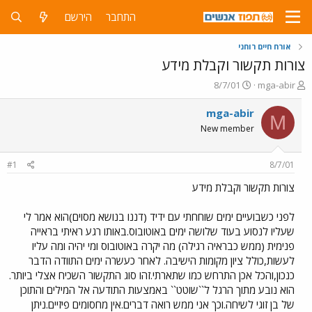
התחבר
הירשם
אורח חיים רוחני
צורות תקשור וקבלת מידע
פ
פ
8/7/01
mga-abir
ו
ו
ת
ר
mga-abir
M
ח
ס
New member
ה
ם
נ
ב
ו
ת
#1
8/7/01
ש
א
א
ר
צורות תקשור וקבלת מידע
י
ך
לפני כשבועיים ימים שוחחתי עם ידיד (דננו בנושא מסוים)הוא אמר לי
שעליו לנסוע בעוד שלושה ימים באוטובוס.באותו רגע ראיתי בראייה
פנימית (ממש כבראיה רגילה) מה יקרה באוטובוס ומי יהיה ומה עליו
לעשות,כולל ציון מקומות הישיבה. לאחר כעשרה ימים התוודה הדבר
כנכון,והכל אכן התרחש כמו שתארתי.זהו סוג התקשור השכיח אצלי ביותר.
הוא נובע מתוך הרגל ל``שוטט`` באמצעות התודעה אל המילים והתוכן
של בן זוגי לשיחה.וכך אני ממש רואה דברים.אין מחסומים פיזיים.ניתן