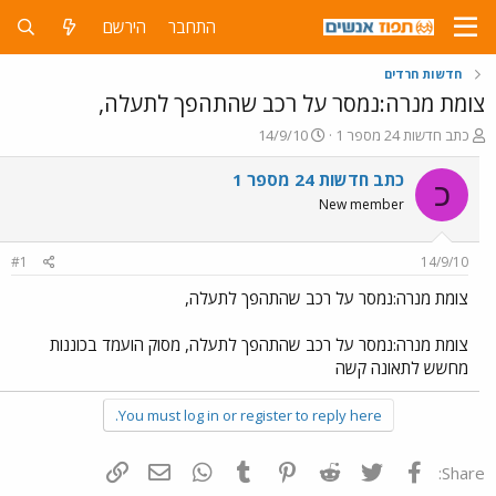
התחבר
הירשם
חדשות חרדים
צומת מנרה:נמסר על רכב שהתהפך לתעלה,
פ
פ
כתב חדשות 24 מספר 1
14/9/10
ו
ו
ת
ר
כתב חדשות 24 מספר 1
כ
ח
ס
New member
ה
ם
נ
ב
ו
ת
#1
14/9/10
ש
א
א
ר
צומת מנרה:נמסר על רכב שהתהפך לתעלה,
י
ך
צומת מנרה:נמסר על רכב שהתהפך לתעלה, מסוק הועמד בכוננות
מחשש לתאונה קשה
You must log in or register to reply here.
פייסבוק
Twitter
Reddit
Pinterest
Tumblr
WhatsApp
דואר אלקטרוני
הוסף קישור
Share: