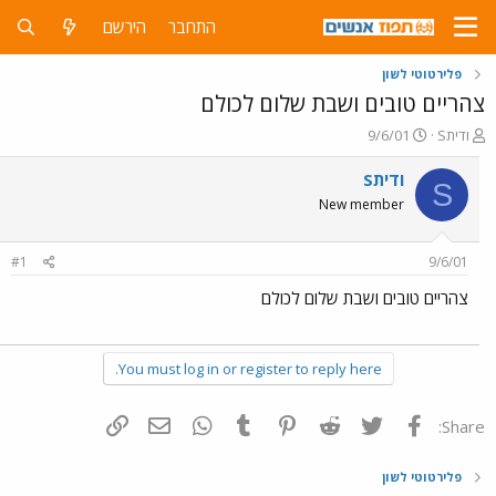
התחבר
הירשם
פלירטוטי לשון
צהריים טובים ושבת שלום לכולם
פ
פ
Sודית
9/6/01
ו
ו
ת
ר
Sודית
S
ח
ס
New member
ה
ם
נ
ב
ו
ת
#1
9/6/01
ש
א
א
ר
צהריים טובים ושבת שלום לכולם
י
ך
You must log in or register to reply here.
פייסבוק
Twitter
Reddit
Pinterest
Tumblr
WhatsApp
דואר אלקטרוני
הוסף קישור
Share:
פלירטוטי לשון