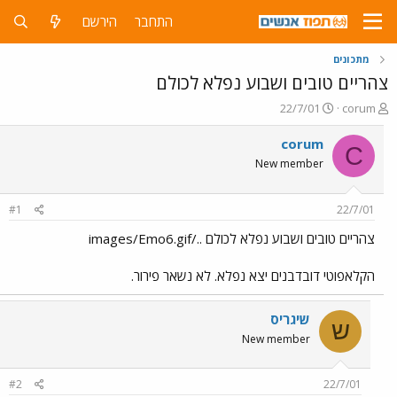
התחבר
הירשם
מתכונים
צהריים טובים ושבוע נפלא לכולם
פ
פ
22/7/01
corum
ו
ו
ת
ר
corum
C
ח
ס
New member
ה
ם
נ
ב
ו
ת
#1
22/7/01
ש
א
א
ר
צהריים טובים ושבוע נפלא לכולם ../images/Emo6.gif
י
ך
הקלאפוטי דובדבנים יצא נפלא. לא נשאר פירור.
שיגריס
ש
New member
#2
22/7/01