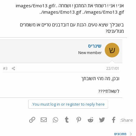
אני ! אני ! רשמתי את המתכון ! ושמחה ../images/Emo13.gif
../images/Emo13.gif ../images/Emo13.gif
בשבילך שיצא טעים. הכנת עם דובדבנים טריים או משומרים
מגולענים?
שיגריס
ש
New member
#3
22/7/01
ובכן, מה מהי תשובתך
לשאלתי???
You must log in or register to reply here.
פייסבוק
Twitter
Reddit
Pinterest
Tumblr
WhatsApp
דואר אלקטרוני
הוסף קישור
Share:
מתכונים