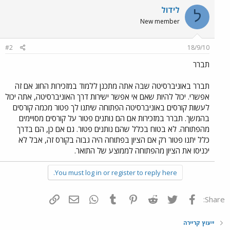
לידול
ל
New member
#2
18/9/10
תברר
תברר באוניברסיטה שבה אתה מתכנן ללמוד במזכירות החוג אם זה
אפשרי. יכול להיות שאם אי אפשר ישירות דרך האוניברסיטה, אתה יכול
לעשות קורסים באוניברסיטה הפתוחה שיתנו לך פטור מכמה קורסים
בהמשך. תברר במזכירות אם הם נותנים פטור על קורסים מסויימים
מהפתוחה. לא בטוח בכלל שהם נותנים פטור. גם אם כן, הם בדרך
כלל יתנו פטור רק אם הציון בפתוחה היה גבוה בקורס זה, אבל לא
יכניסו את הציון מהפתוחה לממוצע של התואר.
You must log in or register to reply here.
פייסבוק
Twitter
Reddit
Pinterest
Tumblr
WhatsApp
דואר אלקטרוני
הוסף קישור
Share:
ייעוץ קריירה