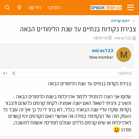
התחבר
הירשם
ייעוץ קריירה
צבירת נקודות בנתיים עד שנת הלימודים הבאה
פ
פ
18/9/10
mirac123
ו
ו
ת
ר
mirac123
M
ח
ס
New member
ה
ם
נ
ב
ו
ת
#1
18/9/10
ש
א
א
ר
צבירת נקודות בנתיים עד שנת הלימודים הבאה
י
ך
שלום! אני רוצה להתחיל ללמוד אדריכלות בשנת הלימודים הבאה -
תשע"ב ורציתי לשאול האם ישנה אופציה לקחת קורסים כלשהם ולצבור
נקודות שיקלו עליי שנה הבאה? בכלל, לא ברור לי כל כך איך זה עובד כל
העסק הזה של הנקודות? במידה וזה אפשרי האם הקורסים יהיו קשורים
לאדריכלות או שיש קורסים כללים שכולם לומדים? אשמח לתשובה,
תודה!