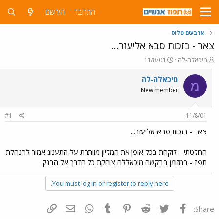
התחבר
הירשם
ארבעים פלוס
צאר - בזכות סבא אליעזר...
פ
פ
מיכאלה-לה
11/8/01
ו
ו
ת
ר
מיכאלה-לה
מ
ח
ס
New member
ה
ם
נ
ב
ו
ת
#1
11/8/01
ש
א
א
ר
צאר - בזכות סבא אליעזר...
י
ך
החלטתי - לוקחת בכל אופן את המליון מוותרת על התענוג אמור להנהלת
תפוז - במזומן בבקשה מיכאללה צוחקת כל הדרך אל הבנק
You must log in or register to reply here.
פייסבוק
Twitter
Reddit
Pinterest
Tumblr
WhatsApp
דואר אלקטרוני
הוסף קישור
Share: