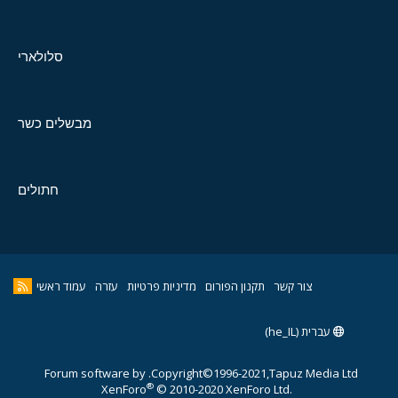
סלולארי
מבשלים כשר
חתולים
צור קשר
תקנון הפורום
מדיניות פרטיות
עזרה
עמוד ראשי
עברית (he_IL)
Forum software by
Copyright©1996-2021,Tapuz Media Ltd.
®
XenForo
© 2010-2020 XenForo Ltd.