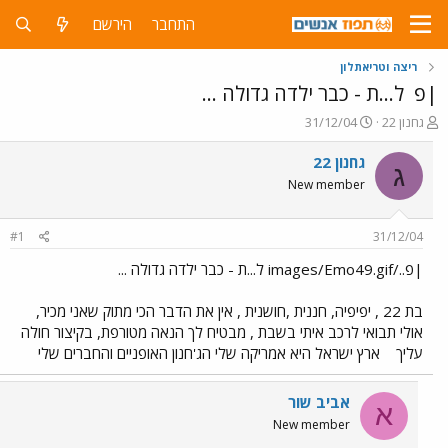
התחבר
הירשם
ריצה וטריאתלון
|פ
ל...ת - כבר ילדה גדולה ...
פ
פ
גחנון 22
31/12/04
ו
ו
ת
ר
גחנון 22
ג
ח
ס
New member
ה
ם
נ
ב
ו
ת
#1
31/12/04
ש
א
א
ר
|פ../images/Emo49.gif ל...ת - כבר ילדה גדולה ...
י
ך
בת 22 , יפיפיה, חננית ,חושנית , אין את הדבר הכי מתוק שאני מכיר,
אולי תבואי לרכב איתי בשבת , מבטיח לך הנאה מטורפת, בקיצור חולה
עליך
ארץ ישראל היא אמריקה שלי הג'חנון האופניים והחברים שלי
אביב שור
א
New member