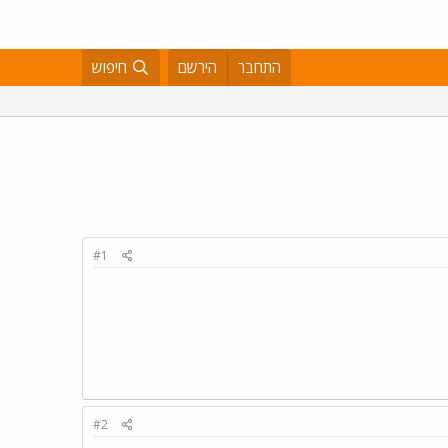
התחבר
הירשם
חיפוש
#1
#2