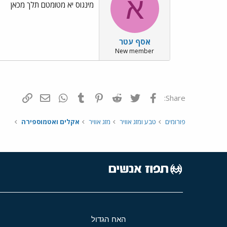
א
מינגוס יא מטומטם תלך מכאן
אסף עטר
New member
פייסבוק
Twitter
Reddit
Pinterest
Tumblr
WhatsApp
דואר אלקטרונ
הוסף קי
Share:
פורומים
טבע ומזג אוויר
מזג אוויר
אקלים ואטמוספירה
האח הגדול