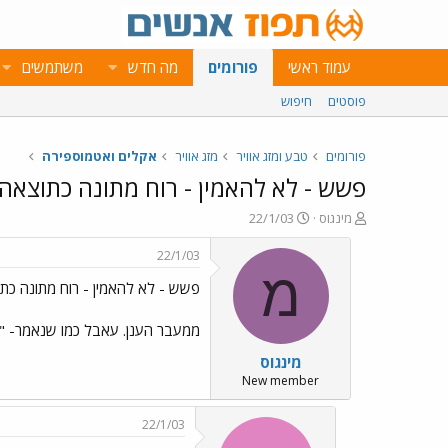
עמוד ראשי
פורומים
מה חדש
משתמשים
פוסטים
חיפוש
פורומים
טבע ומזג אוויר
מזג אוויר
אקלים ואטמוספירה
פשש - לא להאמין - רוח מתונה כתוצאה
פ
פ
מינגוס
22/1/03
ו
ו
ת
ר
22/1/03
ח
ס
מ
פשש - לא להאמין - רוח מתונה כת
ה
ם
נ
ב
ו
ת
ממעבר הענן. עאבל כמו שנאמר- "נש
ש
א
מינגוס
א
ר
י
New member
ך
22/1/03