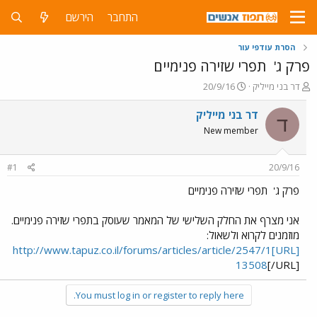
התחבר
הירשם
הסרת עודפי עור
פרק ג'
תפרי שזירה פנימיים
פ
פ
דר בני מייליק
20/9/16
ו
ו
ת
ר
דר בני מייליק
ד
ח
ס
New member
ה
ם
נ
ב
ו
ת
#1
20/9/16
ש
א
א
ר
פרק ג'
תפרי שזירה פנימיים
י
ך
אני מצרף את החלק השלישי של המאמר שעוסק בתפרי שזירה פנימיים.
מוזמנים לקרוא ולשאול:
[URL]http://www.tapuz.co.il/forums/articles/article/2547/1
13508
[/URL]
You must log in or register to reply here.