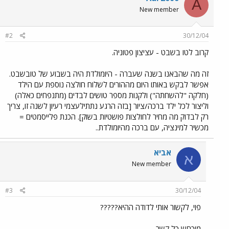
A
New member
#2
30/12/04
קרוב לטו בשבט - עציצון פטוניה.
זה מה שהבאנו בשנה שעברה - היומולדת היה בשבוע של טובשבט.
אפשר לבקש באותו היום מההורים לשלוח חולצה נוספת עם הילד
(חלקה "להשחתה") ולקנות מספר טושים לבדים (מתנפחים כאלה)
וליצור לכל ילד ברכה/ציור [בזה הרגע נתתילעצמי רעיון לשנה זו, צריך
רק לבדוק מה מחיר לחולצות פושטיות בשוק]. הכנת פלייסמטים =
מכשיר למינציה, עם ברכה מהיומולדת..
אביא
א
New member
#3
30/12/04
פוי, לקשור אותי לדודה ההיא?????
מוכחש כל קשר.