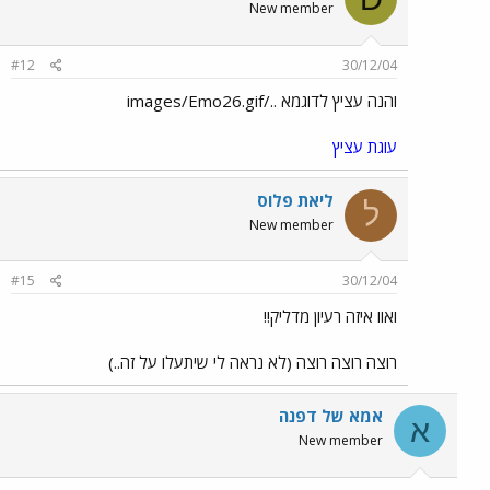
New member
#12
30/12/04
והנה עציץ לדוגמא ../images/Emo26.gif
עוגת עציץ
ליאת פלוס
ל
New member
#15
30/12/04
ואוו איזה רעיון מדליק!!
רוצה רוצה רוצה (לא נראה לי שיתעלו על זה..)
אמא של דפנה
א
New member