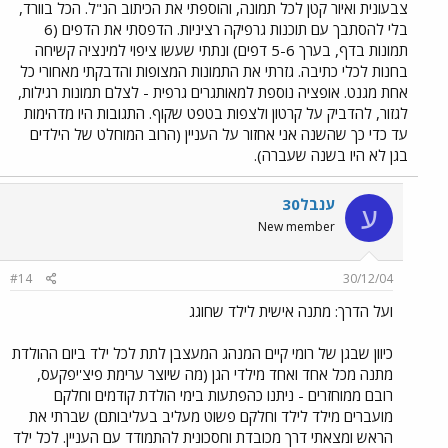
צבעונית ואיור קטן לכל תמונה, והוספתי את הכיתוב הנ"ל. הכל בוורד,
בלי להסתבך עם תוכנות גרפיקה רציניות. הדפסתי את הדפים (6
תמונות בדף, בערך 5-6 דפים) ונתתי שעשו ציפוי למינציה קשיחה
בחנות לכלי כתיבה. גזרתי את התמונות המצופות והדבקתי מאחורי כל
אחת מגנט. אופציה נוספת למאותגרים גרפית - לצלם תמונות רגילות,
לגזור, להדביק על קרטון ולצפות בטפט שקוף. התגובות היו מדהימות
עד כדי כך שהשנה אני אחזור על העניין (הרוב המוחלט של הילדים
בגן לא היו בשנה שעברה).
ענבל30
ע
New member
#14
30/12/04
ועל הדרך: מתנה אישית לילד שחוגג
כיוון שבגן של רומי קיים המנהג המעצבן לתת לכל ילד ביום ההולדת
מתנה מכל אחד ואחד מילדי הגן (מה שיוצר ערימת פיצ'יפקעס,
רובם ממוחזרים - ניתנו כהפתעות בימי הולדת קודמים וחלקם
מועברים מילד לילד וחלקם פשוט מעליב בעליבותם) שברתי את
הראש ומצאתי דרך מכובדת וחסכונית להתמודד עם העניין. לכל ילד