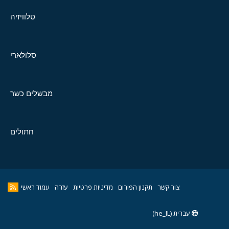
טלוויזיה
סלולארי
מבשלים כשר
חתולים
צור קשר
תקנון הפורום
מדיניות פרטיות
עזרה
עמוד ראשי
עברית (he_IL)