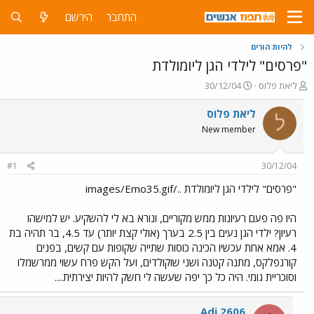
התחבר
הירשם
להיות הורים
"פרסים" לילדי הגן ליומולדת
פ
פ
ליאת פלוס
30/12/04
ו
ו
ת
ר
ליאת פלוס
ל
ח
ס
New member
ה
ם
נ
ב
ו
ת
#1
30/12/04
ש
א
א
ר
"פרסים" לילדי הגן ליומולדת ../images/Emo35.gif
י
ך
היו פה פעם רעיונות ממש מקוריים, ונורא בא לי להשקיע. יש למישהו
רעיון? ילדי הגן נעים בין 2.5 בערך (אולי קצת יותר) עד 4.5, בר תהיה בת
4. אמא אחת עכשיו הכינה כוסות שתייה שקופות עם קשים, בפנים
קורנפלקס, מתנה קטנה ושני שוקולדים, ועל הקש פרח עשוי ממרשמלו
וסוכריית גומי. היה כל כך יפה שעשה לי חשק להיות יצירתית....
Adi 2606