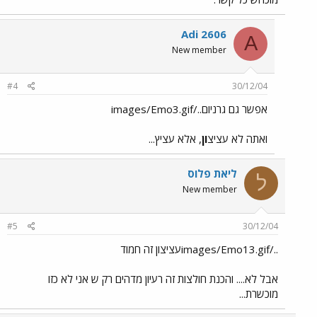
Adi 2606
A
New member
#4
30/12/04
אפשר גם גרניום../images/Emo3.gif
ואתה לא עציצ
ון
, אלא עציץ...
ליאת פלוס
ל
New member
#5
30/12/04
../images/Emo13.gifעציצון זה חמוד
אבל לא.... והכנת חולצות זה רעיון מדהים רק ש אני לא כזו
מוכשרת...