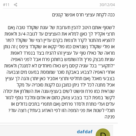
#11
30/12/04
ככה לקחת עציצי חרס אפשר קטנים
לשטוף אותם היטב להכין תערובת של עוגת שוקולד טובה (אם
תרצי אקליד לך כאן) למלא את העציצים עד לגובה 3/4 ולאפות
להוציא מהתנור לקרר ולצפות בקרם עדיין רצוי של שוקולד לפזר
או פולי שוקולד (שנראים כמו פולי קקאו או שוקולד ציפס ) זה נותן
מראה של כאילו טוף על עציץ זהו להניח בצד בנפרד לאפות
עוגיות מבצק פריך ולהשתמש בחותכן פרח אבל לפני האפיה
"לתקוע"" בכל עוגיה קיסם (יש כאלו מיוחדים לא למנגל) ולאפות
אחרי האפיה לצבוע באבקת סוכר שמומסת במעט מים וצבועה
בצבעי מאכל (אם תחליטי ותרצי אסביר כאן יותר) והנה לך עציץ
אכיל מתנה לכל ילד ניתן כמובן גם לקנות סוכריה על מקל
שנראית כמו פרח ופשוט לשים בעצץ/עוגה את השולחן את יכולה
לקשר במפת לבד בצבע צועק כתום או אדום ומלבד נוסף לגזור
עלים ועלי כותרת ולסדר פרחים (אם תתפרי בתכים גדולים אז
תוכלי לשנות את פני המפה הזו לפי הארוע בעתיד) רוצה עוד?
פנינה
dafdaf
D