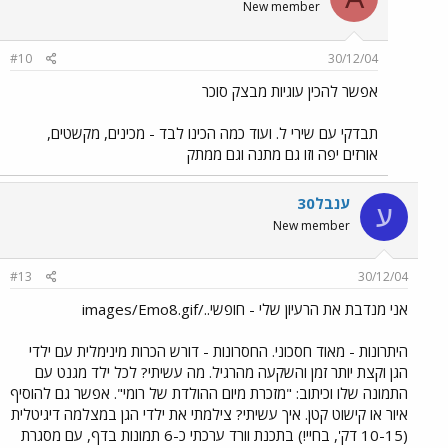
New member
#10
30/12/04
אפשר להכין עוגיות מבצק סוכר
תבדקי עם שירי ל. ועוד כמה הכינו לבד - מכינים, מקשטים,
אורזים יפה וזו גם מתנה וגם ממתק
ענבל30
ע
New member
#13
30/12/04
אני מנדבת את הרעיון שלי - חופשי../images/Emo8.gif
היתרונות - מאוד חסכוני. החסרונות - דורש הכרות מינימלית עם ילדי
הגן וקצת יותר זמן והשקעה מהרגיל. מה עשיתי? לכל ילד מגנט עם
התמונה שלו וכיתוב: "מזכרת מיום ההולדת של רומי". אפשר גם להוסיף
איור או קישוט קטן. איך עשיתי? צילמתי את ילדי הגן במצלמה דיגיטלית
(10-15 דק', בחיי!) בתכנת וורד ערכתי כ-6 תמונות בדף, עם מסגרת