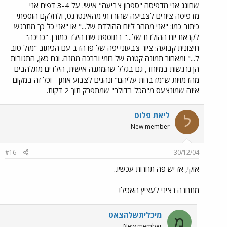
שחוגג אני מדפיסה "ספרון צביעה" אישי. על 3-4 דפים אני
מדפיסה ציורים לצביעה שהורדתי מהאינטרנט, ולחלקם הוספתי
כיתוב כמו: "אני ממהר ליום ההולדת של..." או "אני כל כך מתרגש
לקראת יום ההולדת של..." בתוספת שם הילד כמובן. "כריכה"
חיצונית קבועה: ציור צבעוני יפה של פו הדב עם הכיתוב "מזל טוב
ל..." ומאחור תמונה קטנה של רומי וברכה ממנה. וגם כאן, התגובות
הן נרגשות במיוחד, גם בגלל שהמתנה אישית, הילדים מתלהבים
מהדמויות ש"מדברות עליהם" ונהנים לצבוע אותן - וכל זה במקום
איזה שמונצעס מ"הכל בדולר" שמתפרק תוך 2 דקות.
ליאת פלוס
ל
New member
#16
30/12/04
אוקי, אז יש פה תחרות עכשיו..
מתחרה רציני לעציץ האכיל!
מיכליתשלהצאט
מ
New member