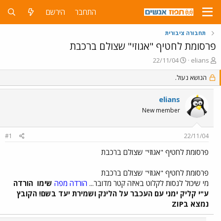
התחבר
הירשם
תחבורה ציבורית
פרסומת לחטיף "אגוזי" שצולם ברכבת
פ
פ
22/11/04
elians
ו
ו
ת
ר
הנושא נעול.
ח
ס
ה
ם
elians
נ
ב
New member
ו
ת
ש
א
א
ר
#1
22/11/04
י
ך
פרסומת לחטיף "אגוזי" שצולם ברכבת
פרסומת לחטיף "אגוזי" שצולם ברכבת
מי שיכול לנסות לקלוט באיזה קטר מדובר...
הורדה מפה
שימו
הורדה
ע"י קליק ימני עם העכבר על הלינק ושמירת יעד בשם! הקובץ
נמצא בZIP