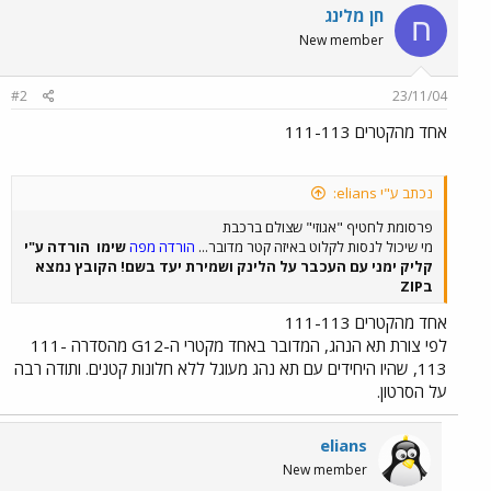
חן מלינג
ח
New member
#2
23/11/04
אחד מהקטרים 111-113
נכתב ע"י elians:
פרסומת לחטיף "אגוזי" שצולם ברכבת
מי שיכול לנסות לקלוט באיזה קטר מדובר...
הורדה מפה
שימו
הורדה ע"י
קליק ימני עם העכבר על הלינק ושמירת יעד בשם! הקובץ נמצא
בZIP
אחד מהקטרים 111-113
לפי צורת תא הנהג, המדובר באחד מקטרי ה-G12 מהסדרה 111-
113, שהיו היחידים עם תא נהג מעוגל ללא חלונות קטנים. ותודה רבה
על הסרטון.
elians
New member