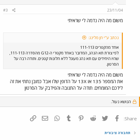
#3
23/11/04
משום מה היה נדמה לי שראיתי
נכתב ע"י חן מלינג:
אחד מהקטרים 111-113
לפי צורת תא הנהג, המדובר באחד מקטרי ה-G12 מהסדרה 111-113,
שהיו היחידים עם תא נהג מעוגל ללא חלונות קטנים. ותודה רבה על
הסרטון.
משום מה היה נדמה לי שראיתי
את המספר 135 או 13X על הדופן שלו אבל כמובן נתתי את זה
לידכם המומחים. תודה על התגובה והפידבק על הסרטון
הנושא נעול.
פייסבוק
Twitter
Reddit
Pinterest
Tumblr
WhatsApp
דואר אלקטרוני
הוסף קישור
Share:
תחבורה ציבורית