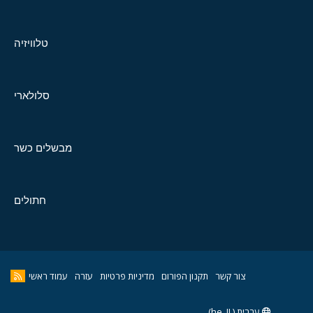
טלוויזיה
סלולארי
מבשלים כשר
חתולים
צור קשר
תקנון הפורום
מדיניות פרטיות
עזרה
עמוד ראשי
עברית (he_IL)