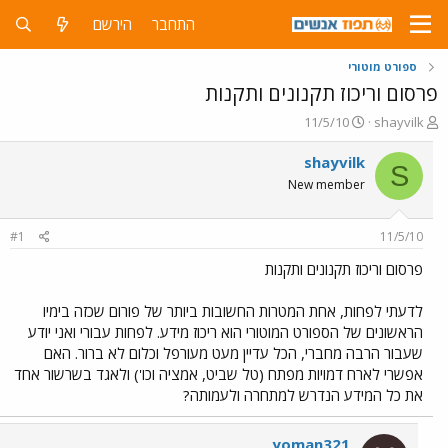
התחבר
הירשם
ספורט מוטורי
פרסום וריכוז תקנונים ותקנות
פ
פ
11/5/10
shayvilk
ו
ו
ת
ר
shayvilk
S
ח
ס
New member
ה
ם
נ
ב
ו
ת
#1
11/5/10
ש
א
א
ר
פרסום וריכוז תקנונים ותקנות
י
ך
לדעתי לפחות, אחת המטרות החשובות ביותר של פורום שכזה בימיו
הראשונים של הספורט המוטורי הוא ריכוז מידע. לפחות עבורי ואני יודע
שעבור הרבה מחברי, הכל עדיין מעט מעורפל וכלום לא ברור. האם
אפשרי לארח דמויות מפתח (טל שביט, אמציה וכו') ולאגד בשרשור אחד
את כל המידע הנדרש למתחרה ולעמותה?
yoman321