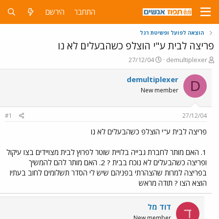
התחבר
הירשם
הוצאה לפועל ופשיטת רגל
פריצה לבית ע"י הוצלפ כשהבעלים לא נו
פ
פ
27/12/04
demultiplexer
ו
ו
ת
ר
demultiplexer
D
ח
ס
New member
ה
ם
נ
ב
ו
ת
#1
27/12/04
ש
א
א
ר
פריצה לבית ע"י הוצלפ כשהבעלים לא נו
י
ך
1. האם מותר לחברת גבייה בלויית שוטר לפרוץ לבית מצויידים בצו עיקול
ופריצה כשהבעלים לא נוכח בבית ? 2. האם מותר להם להמשיך
בפריצה למרות שהצהרתי בפניהם שיש לי הסדר תשלומים לחוב בעתיו
הוצא הצו ? תודה מראש
דוד מל
ד
New member