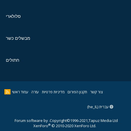
סלולארי
מבשלים כשר
חתולים
צור קשר
תקנון הפורום
מדיניות פרטיות
עזרה
עמוד ראשי
עברית (he_IL)
Forum software by
Copyright©1996-2021,Tapuz Media Ltd.
®
XenForo
© 2010-2020 XenForo Ltd.