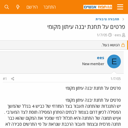
התחבר
הירשם
תחבורה ציבורית
פרטים על תחנת יבנה עיתון מקומי
פ
פ
1/7/05
ees
ו
ו
ת
ר
הנושא נעול.
ח
ס
ה
ם
ees
E
נ
ב
New member
ו
ת
ש
א
א
ר
#1
1/7/05
י
ך
פרטים על תחנת יבנה עיתון מקומי
פרטים על תחנת יבנה עיתון מקומי
יש התנגדות שהתחנה תעבור בצד המזרחי של כביש 4 בגלל שהמשך
המסילה לכיוון דרום בצמוד לבתים הפתרון המסילה תוסת לצד המערבי .
א)יש תמונה של התחנה והיא תכלול למי שמכיר את המקום שהוא כבר
תחנה מרכזית ובצמוד תעבור הרכבת שנראת על פי התרשים סבירה לא