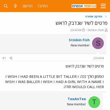
התחבר
הירשם
מוזיקה שחורה
פרטים לשיר שנדבק לראש
פ
פ
23/4/04
Stinkin Fish
ו
ו
ת
ר
Stinkin Fish
S
ח
ס
New member
ה
ם
נ
ב
ו
ת
#1
23/4/04
ש
א
א
ר
פרטים לשיר שנדבק לראש
י
ך
הפזמון הולך ככה: I WISH I HAD BEEN A LITTLE BIT TALLER I
WISH I WAS BALLER I WISH I HAD A GIRL WITH A NAME I
WOULD CALL HER תודה.
TeeAnTee
T
New member